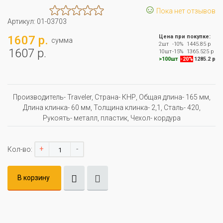
☺
Пока нет отзывов
Артикул:
01-03703
1607 р.
Цена при покупке:
сумма
2шт
-10%
1445.85 р
1607 р.
10шт
-15%
1365.525 р
>100шт
-20%
1285.2 р
Производитель- Traveler, Страна- КНР, Oбщая длина- 165 мм,
Длина клинка- 60 мм, Толщина клинка- 2,1, Сталь- 420,
Рукоять- металл, пластик, Чехол- кордура
+
-
Кол-во:
В корзину