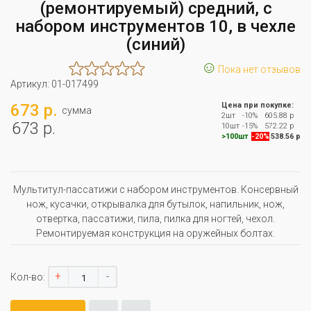
(ремонтируемый) средний, с
набором инструментов 10, в чехле
(синий)
☺
Пока нет отзывов
Артикул:
01-017499
673 р.
Цена при покупке:
сумма
2шт
-10%
605.88 р
673 р.
10шт
-15%
572.22 р
>100шт
-20%
538.56 р
Мультитул-пассатижи с набором инструментов. Консервный
нож, кусачки, открывалка для бутылок, напильник, нож,
отвертка, пассатижи, пила, пилка для ногтей, чехол.
Ремонтируемая конструкция на оружейных болтах.
+
-
Кол-во: