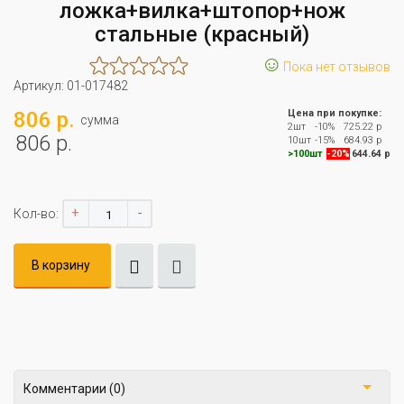
ложка+вилка+штопор+нож
стальные (красный)
☺
Пока нет отзывов
Артикул:
01-017482
806 р.
Цена при покупке:
сумма
2шт
-10%
725.22 р
806 р.
10шт
-15%
684.93 р
>100шт
-20%
644.64 р
+
-
Кол-во:
В корзину
Комментарии (0)