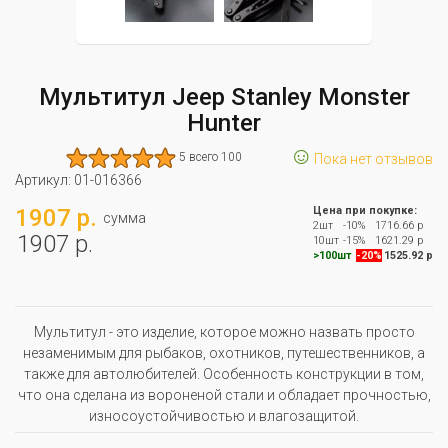
Мультитул Jeep Stanley Monster
Hunter
☺
5 всего 100
Пока нет отзывов
Артикул:
01-016366
1907 р.
Цена при покупке:
сумма
2шт
-10%
1716.66 р
1907 р.
10шт
-15%
1621.29 р
>100шт
-20%
1525.92 р
Мультитул - это изделие, которое можно назвать просто
незаменимым для рыбаков, охотников, путешественников, а
также для автолюбителей. Особенность конструкции в том,
что она сделана из вороненой стали и обладает прочностью,
износоустойчивостью и влагозащитой.