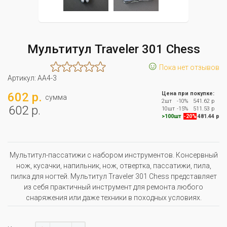
Мультитул Traveler 301 Сhess
☺
Пока нет отзывов
Артикул:
AA4-3
602 р.
Цена при покупке:
сумма
2шт
-10%
541.62 р
602 р.
10шт
-15%
511.53 р
>100шт
-20%
481.44 р
Мультитул-пассатижи с набором инструментов. Консервный
нож, кусачки, напильник, нож, отвертка, пассатижи, пила,
пилка для ногтей. Мультитул Traveler 301 Сhess представляет
из себя практичный инструмент для ремонта любого
снаряжения или даже техники в походных условиях.