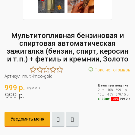
Мультитопливная бензиновая и
спиртовая автоматическая
зажигалка (бензин, спирт, керосин
и т.п.) + фетиль и кремнии, Золото
☺
Пока нет отзывов
Артикул:
multi-imco-gold
999 р.
Цена при покупке:
сумма
2шт
-10%
899.1 р
999 р.
10шт
-15%
849.15 р
>100шт
-20%
799.2 р
Уведомить меня