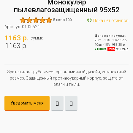
Монокуляр
пылевлагозащищенный 95х52
☺
5 всего 100
Пока нет отзывов
Артикул:
01-00524
1163 р.
Цена при покупке:
сумма
2шт
-10%
1046.52 р
1163 р.
10шт
-15%
988.38 р
>100шт
-20%
930.24 р
Зрительная труба имеет эргономичный дизайн, компактный
размер. Защищенный противоударный корпус, защита от
влаги и пыли.
Уведомить меня