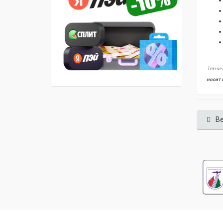
Технич
носит 
Ве