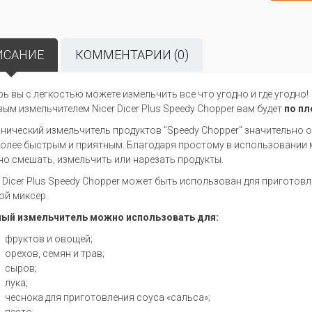
ИСАНИЕ
КОММЕНТАРИИ (0)
рь вы с легкостью можете измельчить все что угодно и где угодно!
вым измельчителем Nicer Dicer Plus Speedy Chopper вам будет
по пл
нический измельчитель продуктов "Speedy Chopper" значительно о
более быстрым и приятным. Благодаря простому в использовании
о смешать, измельчить или нарезать продукты.
r Dicer Plus Speedy Chopper может быть использован для приготовл
ой миксер.
ый измельчитель можно использовать для:
фруктов и овощей;
орехов, семян и трав;
сыров;
лука;
чеснока для приготовления соуса «сальса»;
песто;