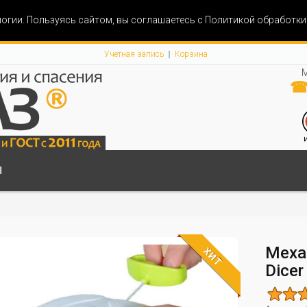
огии. Пользуясь сайтом, вы соглашаетесь с Политикой обработк
Учетная запись
Корзина
М
☎ 
Ы
Меха
ХИТ
Dicer