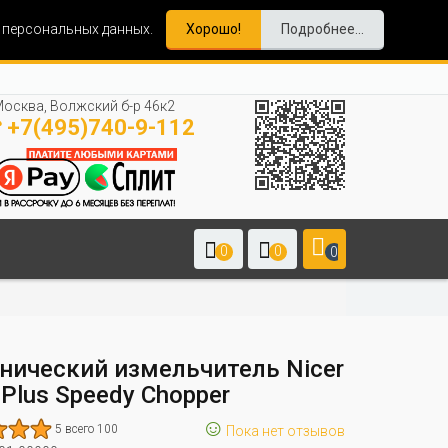
и персональных данных.
Хорошо!
Подробнее...
осква, Волжский б-р 46к2
+7(495)740-9-112
0
0
0
нический измельчитель Nicer
 Plus Speedy Chopper
☺
5 всего 100
Пока нет отзывов