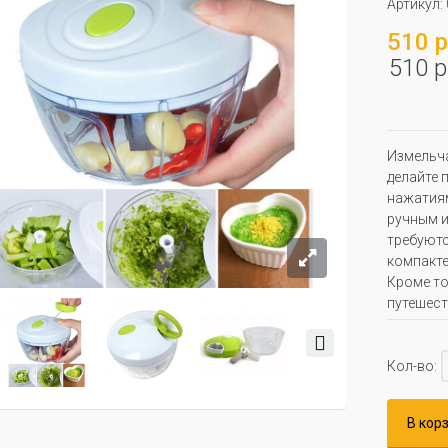
Артикул:
510 р
510 р
Измельча
делайте 
нажатиям
ручным и
требуютс
компакте
Кроме то
путешеств
Кол-во:
В кор