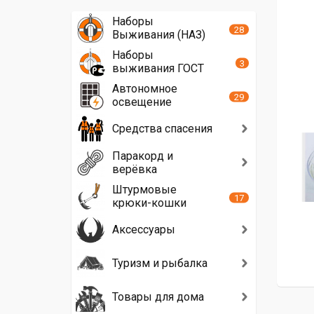
Наборы
28
Выживания (НАЗ)
Наборы
3
выживания ГОСТ
Автономное
29
освещение
Средства спасения
Паракорд и
верёвка
Штурмовые
17
крюки-кошки
Аксессуары
Туризм и рыбалка
Товары для дома