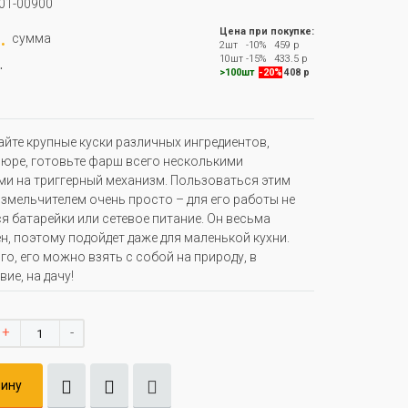
01-00900
.
Цена при покупке:
сумма
2шт
-10%
459 р
.
10шт
-15%
433.5 р
>100шт
-20%
408 р
йте крупные куски различных ингредиентов,
пюре, готовьте фарш всего несколькими
и на триггерный механизм. Пользоваться этим
змельчителем очень просто – для его работы не
я батарейки или сетевое питание. Он весьма
н, поэтому подойдет даже для маленькой кухни.
го, его можно взять с собой на природу, в
ие, на дачу!
+
-
зину