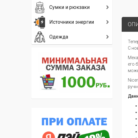
Сумки и рюкзаки
Источники энергии
ОП
Одежда
Тепе
С но
Меха
его 
можн
Nice
ручн
Данн