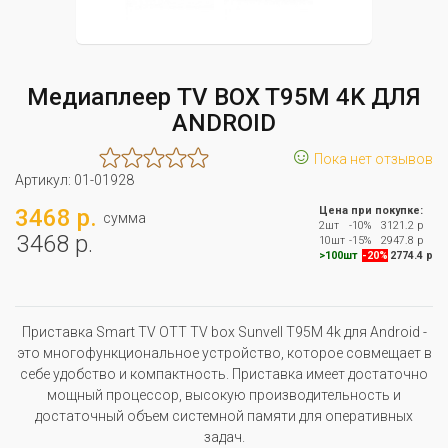
Медиаплеер TV BOX T95M 4K ДЛЯ
ANDROID
☺
Пока нет отзывов
Артикул:
01-01928
3468 р.
Цена при покупке:
сумма
2шт
-10%
3121.2 р
3468 р.
10шт
-15%
2947.8 р
>100шт
-20%
2774.4 р
Приставка Smart TV OTT TV box Sunvell T95M 4k для Android -
это многофункциональное устройство, которое совмещает в
себе удобство и компактность. Приставка имеет достаточно
мощный процессор, высокую производительность и
достаточный объем системной памяти для оперативных
задач.