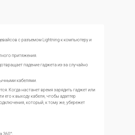
евайсов с разъемом Lightning к компьютеру и
тного притяжения.
отвращает падение гаджета из-за случайно
бычными кабелями.
тся. Когда настанет время зарядить гаджет или
и его к выходу кабеля, чтобы адаптер
одключения, который, к тому же, убережет
 360°;