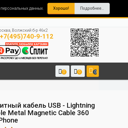
и персональных данных.
Хорошо!
Подробнее...
сква, Волжский б-р 46к2
+7(495)740-9-112
0
0
0
тный кабель USB - Lightning
le Metal Magnetic Cable 360
iPhone