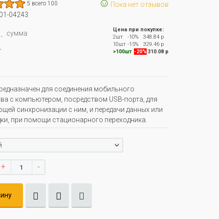
☺
5 всего 100
Пока нет отзывов
01-04243
.
Цена при покупке:
сумма
2шт
-10%
348.84 р
.
10шт
-15%
329.46 р
>100шт
-20%
310.08 р
редназначен для соединения мобильного
ва с компьютером, посредством USB-порта, для
щей синхронизации с ним, и передачи данных или
ки, при помощи стационарного переходника.
й
+
-
зину