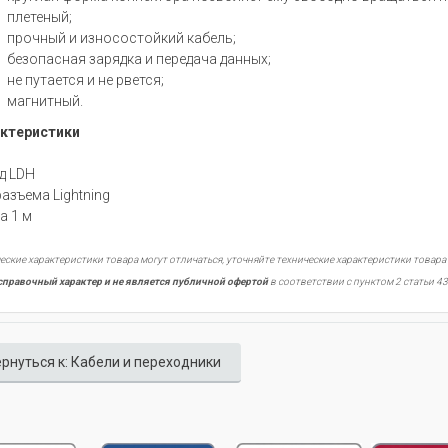
плетеный;
прочный и износостойкий кабель;
безопасная зарядка и передача данных;
не путается и не рвется;
магнитный.
ктеристики
нд
LDH
разъема
Lightning
на
1 м
еские характеристики товара могут отличаться, уточняйте технические характеристики товара
справочный характер и не является публичной офертой
в соответствии с пунктом 2 статьи 43
рнуться к: Кабели и переходники