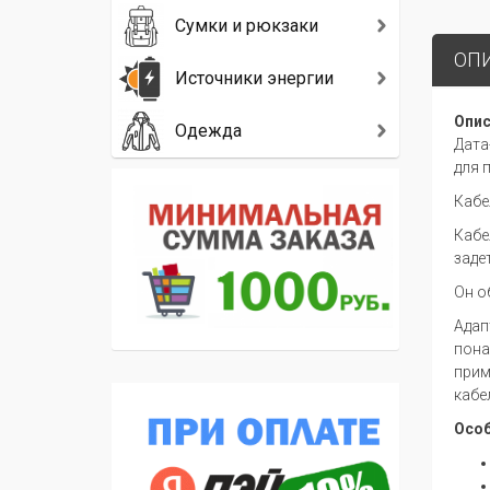
Сумки и рюкзаки
ОП
Источники энергии
Опис
Одежда
Дата
для 
Кабе
Кабе
заде
Он о
Адап
пона
прим
кабе
Особ