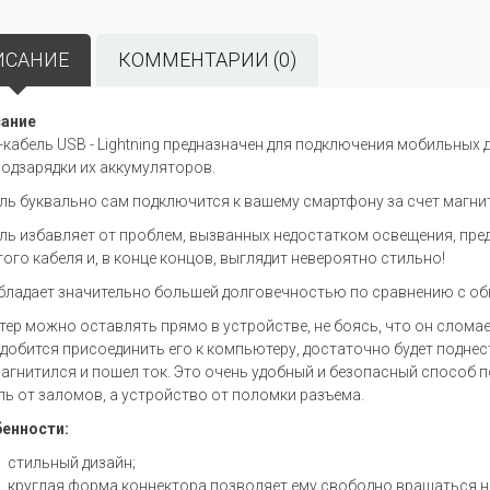
ИСАНИЕ
КОММЕНТАРИИ (0)
ание
-кабель USB - Lightning предназначен для подключения мобильных д
подзарядки их аккумуляторов.
ль буквально сам подключится к вашему смартфону за счет магни
ль избавляет от проблем, вызванных недостатком освещения, пред
того кабеля и, в конце концов, выглядит невероятно стильно!
бладает значительно большей долговечностью по сравнению с о
тер можно оставлять прямо в устройстве, не боясь, что он сломае
добится присоединить его к компьютеру, достаточно будет поднест
агнитился и пошел ток. Это очень удобный и безопасный способ п
ль от заломов, а устройство от поломки разъема.
енности:
стильный дизайн;
круглая форма коннектора позволяет ему свободно вращаться на