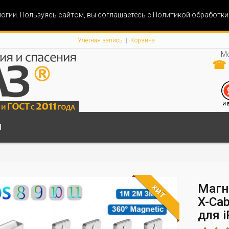
огии. Пользуясь сайтом, вы соглашаетесь с Политикой обработк
Учетная запись
Корзина
Мо
☎ 
Ы
Магни
ХИТ
X-Cab
для 