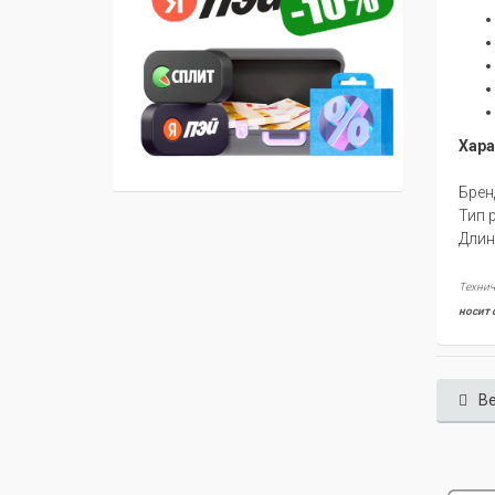
Хара
Бре
Тип 
Дли
Технич
носит 
Ве