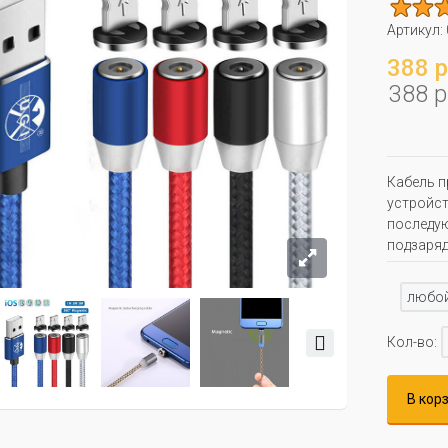
Артикул:
388 р
388 р
Кабель п
устройст
последую
подзаряд
любо
Кол-во:
В кор