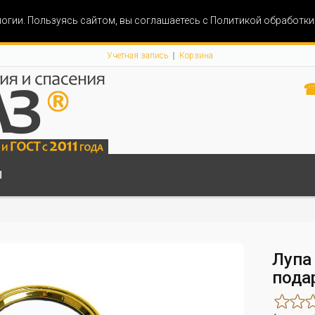
огии. Пользуясь сайтом, вы соглашаетесь с Политикой обработк
Учетная запись
Корзина
☎
Ы
Лупа
пода