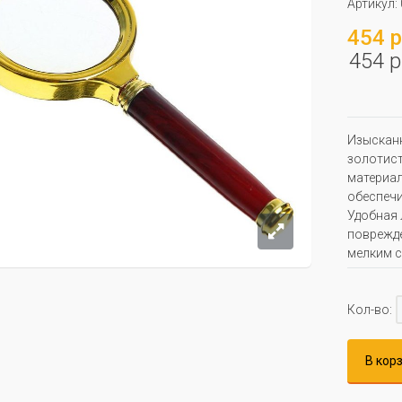
Артикул:
454 р
454 р
Изысканн
золотист
материал
обеспечи
Удобная 
поврежде
мелким с
Кол-во:
В кор