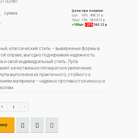
01-02981
.
Цена при покупке:
сумма
2шт
-10%
408.51 р
.
10шт
-15%
385.815 р
>100шт
-20%
363.12 р
ый, классический стиль – выверенные формы в
ой оправе, выгодно подчеркивая надежность
а и свой индивидуальный стиль. Лупа
вает качественное пятикратное увеличение.
лупа выполнена из практичного, стойкого к
ниям материала – надежно противостоя износу и
колам.
+
-
зину