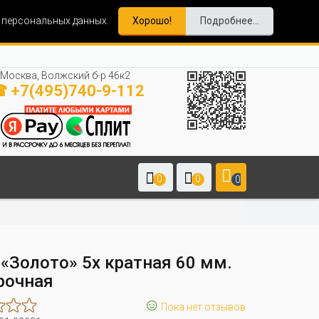
и персональных данных.
Хорошо!
Подробнее...
Москва, Волжский б-р 46к2
 +7(495)740-9-112
0
0
0
 «Золото» 5х кратная 60 мм.
рочная
☺
Пока нет отзывов