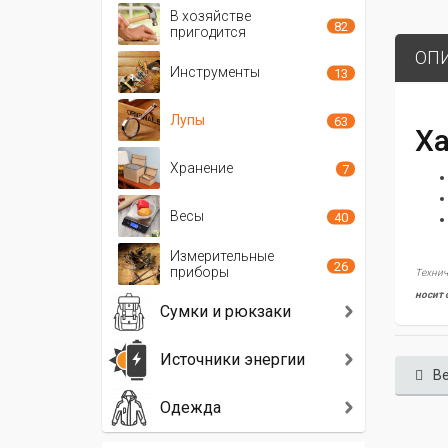
В хозяйстве
82
пригодится
ОП
Инструменты
13
Лупы
63
Ха
Хранение
7
Весы
40
Измерительные
26
приборы
Технич
носит 
Сумки и рюкзаки
Источники энергии
Ве
Одежда