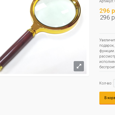
Артикул:
296 р
296 р
Увеличит
подарок,
функции.
рассмотр
исполнен
беспроиг
Кол-во:
В кор