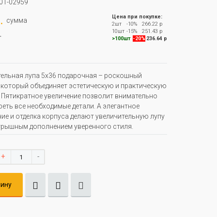
01-02959
.
Цена при покупке:
сумма
2шт
-10%
266.22 р
.
10шт
-15%
251.43 р
>100шт
-20%
236.64 р
ельная лупа 5х36 подарочная – роскошный
 который объединяет эстетическую и практическую
 Пятикратное увеличение позволит внимательно
еть все необходимые детали. А элегантное
ие и отделка корпуса делают увеличительную лупу
рышным дополнением уверенного стиля.
+
-
зину