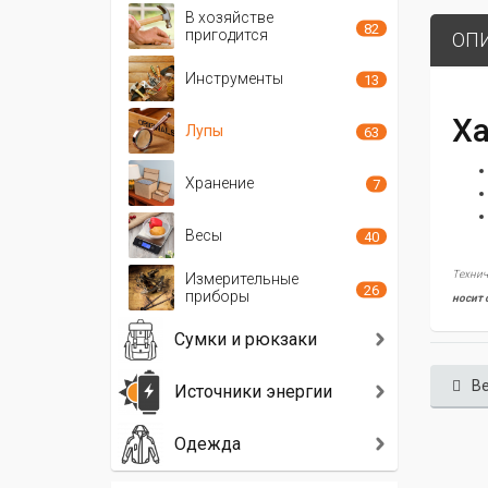
В хозяйстве
82
пригодится
ОП
Инструменты
13
Ха
Лупы
63
Хранение
7
Весы
40
Технич
Измерительные
26
приборы
носит 
Сумки и рюкзаки
Ве
Источники энергии
Одежда