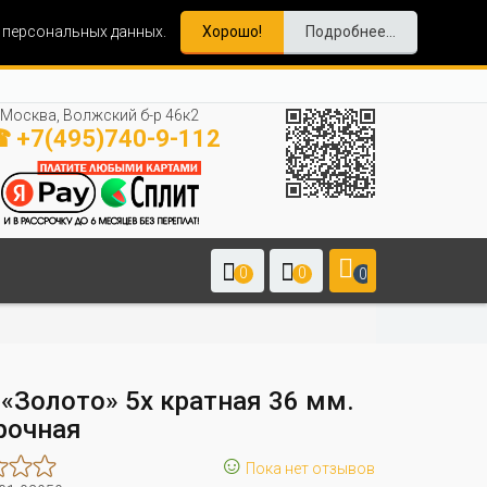
и персональных данных.
Хорошо!
Подробнее...
Москва, Волжский б-р 46к2
 +7(495)740-9-112
0
0
0
 «Золото» 5х кратная 36 мм.
рочная
☺
Пока нет отзывов