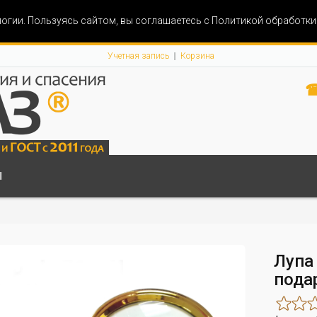
огии. Пользуясь сайтом, вы соглашаетесь с Политикой обработк
Учетная запись
Корзина
☎
Ы
Лупа
пода