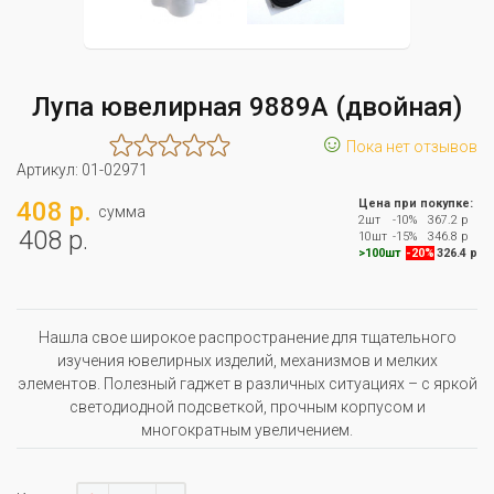
Лупа ювелирная 9889А (двойная)
☺
Пока нет отзывов
Артикул:
01-02971
408 р.
Цена при покупке:
сумма
2шт
-10%
367.2 р
408 р.
10шт
-15%
346.8 р
>100шт
-20%
326.4 р
Нашла свое широкое распространение для тщательного
изучения ювелирных изделий, механизмов и мелких
элементов. Полезный гаджет в различных ситуациях – с яркой
светодиодной подсветкой, прочным корпусом и
многократным увеличением.