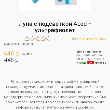
Лупа с подсветкой 4Led +
ультрафиолет
☺
Пока нет отзывов
Артикул:
01-02970
446 р.
Цена при покупке:
сумма
2шт
-10%
401.166 р
446 р.
10шт
-15%
378.879 р
>100шт
-20%
356.592 р
Лупа с ультрафиолетом и подсветкой – это надежный
помощник нумизматам, ювелирам, филателистам. Ее также
активно используют в быту, ведь прочная стеклянная линза
не подвергается помутнению и не искажает изображение. Она
поможет пользователям со слабым зрением знакомиться с
информацией, напечатанной мелким шрифтом.