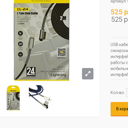
Артикул:
525 р
525 р
USB кабе
синхрон
интерфей
работы с
мобильны
интерфей
Кол-во:
В кор