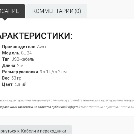
ИСАНИЕ
КОММЕНТАРИИ (0)
АРАКТЕРИСТИКИ:
Производитель
: Awei
Модель
:
CL-24
Тип
: USB-кабель
Длина
: 2 м
Размер упаковки
:
9 х 14,5 х 2
см
Вес
: 53 гр
Цвет
:
синий
еские характеристики товара могут отличаться, уточняйте технические характеристики товара
справочный характер и не является публичной офертой
в соответствии с пунктом 2 статьи 43
рнуться к: Кабели и переходники