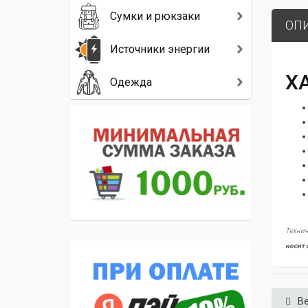
Сумки и рюкзаки
ОП
Источники энергии
Х
Одежда
Технич
носит 
Ве