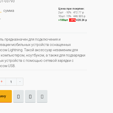
01-03793
.
Цена при покупке:
сумма
2шт
-10%
472.77 р
.
10шт
-15%
446.505 р
>100шт
-20%
420.24 р
ль предназначен для подключения и
изации мобильных устройств оснащенных
сом Lightning. Такой аксессуар незаменим для
 компьютером, ноутбуком, а также для подзарядки
х устройств с помощью сетевой зарядки с
сом USB.
+
-
зину