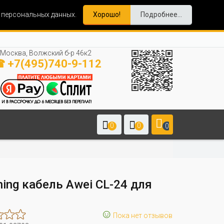
и персональных данных.
Хорошо!
Подробнее...
Москва, Волжский б-р 46к2
 +7(495)740-9-112
0
0
0
ning кабель Awei CL-24 для
☺
Пока нет отзывов