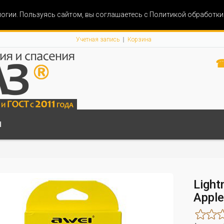
огии. Пользуясь сайтом, вы соглашаетесь с Политикой обработк
Учетная запись
Корзина
☎
Ы
Light
Apple