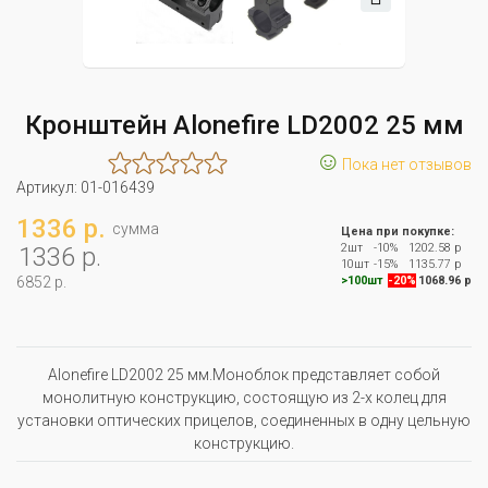
Кронштейн Alonefire LD2002 25 мм
☺
Пока нет отзывов
Артикул:
01-016439
1336 р.
сумма
Цена при покупке:
2шт
-10%
1202.58 р
1336 р.
10шт
-15%
1135.77 р
6852 р.
>100шт
-20%
1068.96 р
Alonefire LD2002 25 мм.Моноблок представляет собой
монолитную конструкцию, состоящую из 2-х колец для
установки оптических прицелов, соединенных в одну цельную
конструкцию.