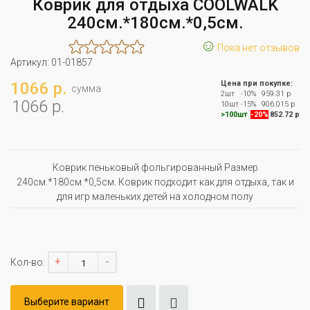
Коврик для отдыха COOLWALK
240см.*180см.*0,5см.
☺
Пока нет отзывов
Артикул:
01-01857
1066 р.
Цена при покупке:
сумма
2шт
-10%
959.31 р
1066 р.
10шт
-15%
906.015 р
>100шт
-20%
852.72 р
Коврик пеньковый фольгированный Размер
240см.*180см.*0,5см. Коврик подходит как для отдыха, так и
для игр маленьких детей на холодном полу
+
-
Кол-во:
Выберите вариант