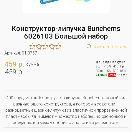
Конструктор-липучка Bunchems
6026103 Большой набор
☺
Пока нет отзывов
Артикул:
01-0757
459 р.
Цена при покупке:
сумма
2шт
-10%
413.1 р
459 р.
10шт
-15%
390.15 р
>100шт
-20%
367.2 р
400+ предметов. Конструктор липучка Bunchems - новый вид
развивающего конструктора, в котором все детали –
разноцветные шарики-липучки из эластичной прорезиненной
пластмассы. Они имеют множество небольших крючочков и
соединяются между собой по аналогии с репейником.