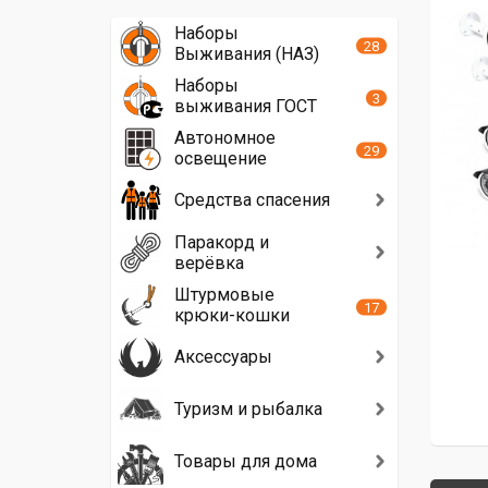
Наборы
28
Выживания (НАЗ)
Наборы
3
выживания ГОСТ
Автономное
29
освещение
Средства спасения
Паракорд и
верёвка
Штурмовые
17
крюки-кошки
Аксессуары
Туризм и рыбалка
Товары для дома