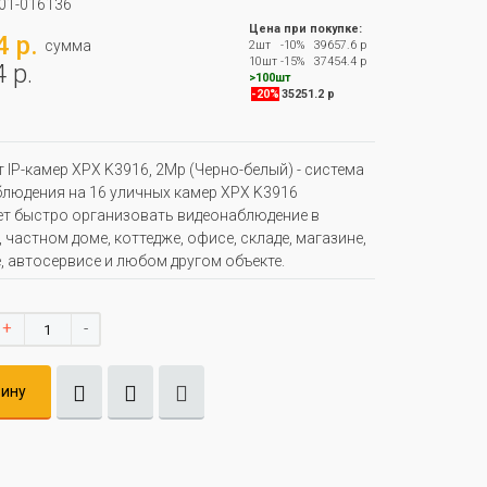
01-016136
Цена при покупке:
 р.
сумма
2шт
-10%
39657.6 р
10шт
-15%
37454.4 р
 р.
>100шт
-20%
35251.2 р
 IP-камер XPX K3916, 2Мр (Черно-белый) - система
людения на 16 уличных камер XPX K3916
т быстро организовать видеонаблюдение в
, частном доме, коттедже, офисе, складе, магазине,
, автосервисе и любом другом объекте.
+
-
зину