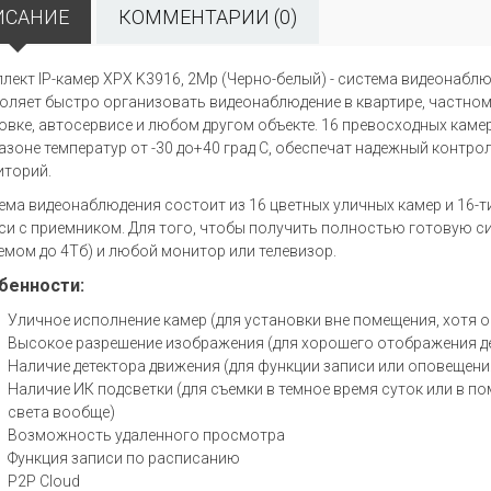
ИСАНИЕ
КОММЕНТАРИИ (0)
лект IP-камер XPX K3916, 2Мр (Черно-белый) - система видеонабл
оляет быстро организовать видеонаблюдение в квартире, частном д
овке, автосервисе и любом другом объекте. 16 превосходных каме
азоне температур от -30 до+40 град С, обеспечат надежный контр
иторий.
ема видеонаблюдения состоит из 16 цветных уличных камер и 16-
си с приемником. Для того, чтобы получить полностью готовую си
емом до 4Тб) и любой монитор или телевизор.
бенности:
Уличное исполнение камер (для установки вне помещения, хотя о
Высокое разрешение изображения (для хорошего отображения дет
Наличие детектора движения (для функции записи или оповещени
Наличие ИК подсветки (для съемки в темное время суток или в п
света вообще)
Возможность удаленного просмотра
Функция записи по расписанию
P2P Cloud