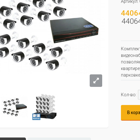
Артикул:
44064
44064
Комплект
видеонаб
позволяе
квартире
парковке
Кол-во:
В кор