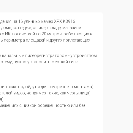
юдения на 16 уличных камер XPX K3916
оме, коттедже, офисе, складе, магазине,
р с ИК-подсветкой до 20 метров, работающих в
оль периметра площадей и других прилегающих
ти канальным видеорегистратором - устройством
стему, нужно установить жесткий диск
ни также подойдут и для внутреннего монтажа)
алей видео, например таких, как черты лица)
я)
омещениях с низкой освещенностью или без