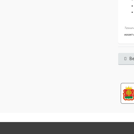
Технич
носит 
Ве