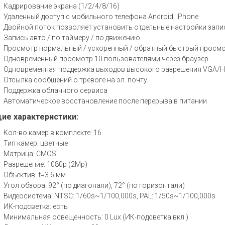
Кадрирование экрана (1/2/4/8/16)
Удаленный доступ с мобильного телефона Android, iPhone
Двойной поток позволяет установить отдельные настройки запис
Запись авто / по таймеру / по движению
Просмотр нормальный / ускоренный / обратный быстрый просмо
Одновременный просмотр 10 пользователями через браузер
Одновременная поддержка выходов высокого разрешения VGA/
Отсылка сообщений о тревоге на эл. почту
Поддержка облачного сервиса
Автоматическое восстановление после перерыва в питании
ие характеристики:
Кол-во камер в комплекте: 16
Тип камер: цветные
Матрица: CMOS
Разрешение: 1080p (2Mp)
Объектив: f=3.6 мм
Угол обзора: 92° (по диагонали), 72° (по горизонтали)
Видеосистема: NTSC: 1/60s~1/100,000s, PAL: 1/50s~1/100,000s
ИК-подсветка: есть
Минимальная освещенность: 0 Lux (ИК-подсветка вкл.)