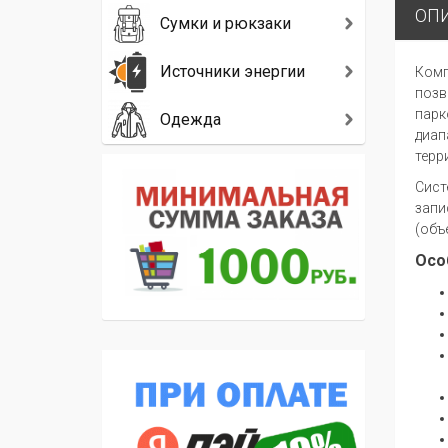
ОП
Сумки и рюкзаки
Источники энергии
Комп
позв
парк
Одежда
диап
терр
Сист
запи
(объ
Осо