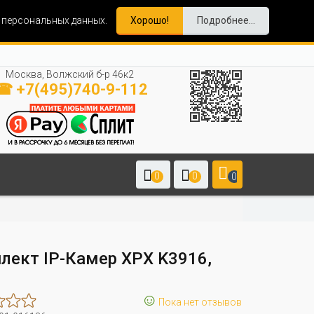
и персональных данных.
Хорошо!
Подробнее...
Москва, Волжский б-р 46к2
☎ +7(495)740-9-112
0
0
0
лект IP-Камер XPX K3916,
☺
Пока нет отзывов