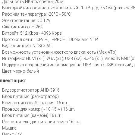
Дальность ИК-подсветки: 20 м
Выходной видеосигнал: композитный - 1.0 В. p-p, 75 Ом. (разъем 
Рабочая температура: -20°С +50°С
Электропитание: DC 12V
Сжатие видео: H.264
Битрейт: 512 Kbps - 4096 Kbps
Протокол сети: TCP/IP、PPPOE、DDNS and NTP
Видеосистема: NTSC/PAL
Возможность установки жесткого диска: есть (Max 4Tb)
Интерфейс: HDMI (x1); VGA (x1); USB (x2); RJ-45 (x1); Video IN BNC (x1
Поддержка сохранения информации на: USB flash / USB жёсткий ди
Цвет: черно-белый
плектация:
Видеорегистратор AHD-3916
Блок питания (регистратор)
Камера видеонаблюдения 16 шт.
Провода для камер (~10-15 м) 16 шт.
Блок питания (камеры) 16 шт.
Разветвитель для питания камер 16 шт.
Мышка
Пульт Д/У