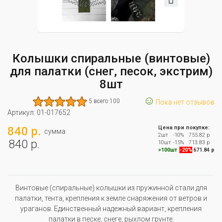
Колышки спиральные (винтовые)
для палатки (снег, песок, экстрим)
8шт
☺
5 всего 100
Пока нет отзывов
Артикул:
01-017652
840 р.
Цена при покупке:
сумма
2шт
-10%
755.82 р
840 р.
10шт
-15%
713.83 р
>100шт
-20%
671.84 р
Винтовые (спиральные) колышки из пружинной стали для
палатки, тента, крепления к земле снаряжения от ветров и
ураганов. Единственный надежный вариант, крепления
палатки в песке, снеге, рыхлом грунте.