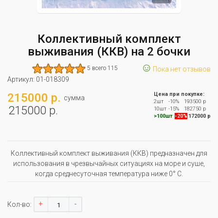
Коллективный комплект
выживания (ККВ) на 2 бочки
☺
5 всего 115
Пока нет отзывов
Артикул:
01-018309
215000 р.
Цена при покупке:
сумма
2шт
-10%
193500 р
215000 р.
10шт
-15%
182750 р
>100шт
-20%
172000 р
Коллективный комплект выживания (ККВ) предназначен для
использования в чрезвычайных ситуациях на море и суше,
когда среднесуточная температура ниже 0° С.
+
-
Кол-во: