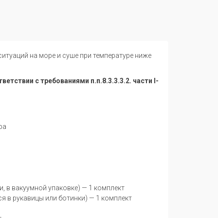
ситуаций
на
море
и
суше
при
температуре
ниже
тветствии с требованиями п.п.8.3.3.3.2. части I-
ра
, в вакуумной упаковке) — 1 комплект
я в рукавицы или ботинки) — 1 комплект