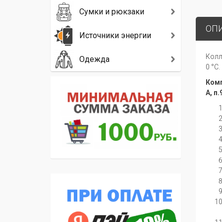
Сумки и рюкзаки
ОП
Источники энергии
Колл
Одежда
0
°C.
Комп
A, п