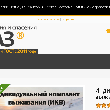
огии. Пользуясь сайтом, вы соглашаетесь с Политикой обработк
Учетная запись
Корзина
☎
Ы
КА
Инди
выжи