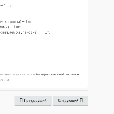
.
— 1 шт.
.
я от свечи) — 1 шт.
ями) — 1 шт.
оницаемой упаковке) — 1 шт.
 на момент покупки и оплаты.
Вся информация на сайте о товарах
7 ГК РФ.
Предыдущий
Следующий