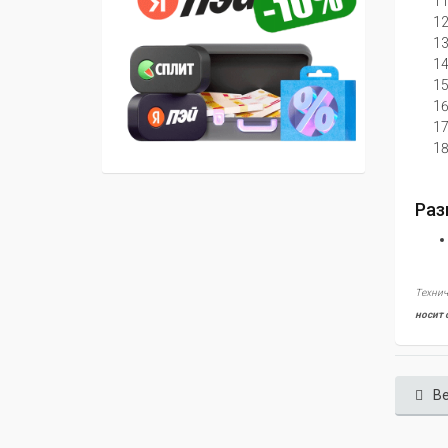
Раз
Технич
носит 
Ве