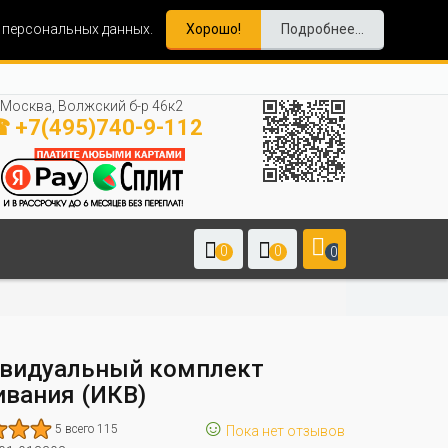
и персональных данных.
Хорошо!
Подробнее...
Москва, Волжский б-р 46к2
 +7(495)740-9-112
0
0
0
видуальный комплект
вания (ИКВ)
☺
5 всего 115
Пока нет отзывов