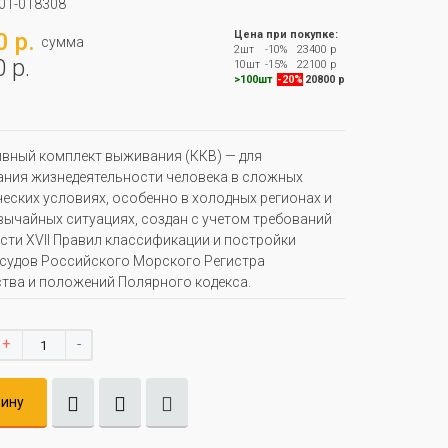
01-018308
 р.
Цена при покупке:
сумма
2шт
-10%
23400 р
 р.
10шт
-15%
22100 р
>100шт
-20%
20800 р
вный комплект выживания (ККВ) — для
ния жизнедеятельности человека в сложных
еских условиях, особенно в холодных регионах и
вычайных ситуациях, создан с учетом требований
Части XVII Правил классификации и постройки
судов Российского Морского Регистра
тва и положений Полярного кодекса.
+
-
зину