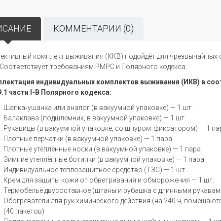
ИСАНИЕ
КОММЕНТАРИИ (0)
ективный
комплект
выживания
(ККВ)
подойдёт
для
чрезвычайных
Соответствует
требованиям
РМРС
и
Полярного
кодекса.
лектация индивидуальных комплектов выживания (ИКВ)
в соо
.9.1 части I-В Полярного кодекса:
Шапка‑ушанка или аналог (в вакуумной упаковке) — 1 шт.
Балаклава (подшлемник, в вакуумной упаковке) — 1 шт.
Рукавицы (в вакуумной упаковке, со шнуром‑фиксатором) — 1 па
Плотные перчатки (в вакуумной упаковке) — 1 пара
Плотные утеплённые носки (в вакуумной упаковке) — 1 пара
Зимние утеплённые ботинки (в вакуумной упаковке) — 1 пара
Индивидуальное теплозащитное средство (ТЗС) — 1 шт.
Крем для защиты кожи от обветривания и обморожения — 1 шт.
Термобельё двусоставное (штаны и рубашка с длинными рукавами
Обогреватели для рук химического действия (на 240 ч, помещаютс
(40 пакетов)