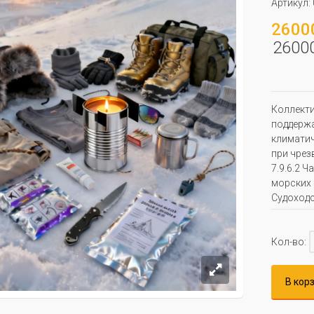
Артикул:
26000
26000
Коллекти
поддержа
климатич
при чрез
7.9.6.2 
морских 
Судоходс
Кол-во:
В кор