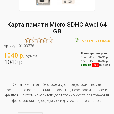
Карта памяти Micro SDHC Awei 64
GB
☺
Пока нет отзывов
Артикул:
01-03776
1040 р.
Цена при покупке:
сумма
2шт
-10%
936.36 р
1040 р.
10шт
-15%
884.34 р
>100шт
-20%
832.32 р
Карта памяти это быстрое и удобное устройство для
резервного копирования, просмотра, переноса и передачи
файлов. На этом накопителе достаточно места для хранения
фотографий, видео, музыки и других личных файлов.