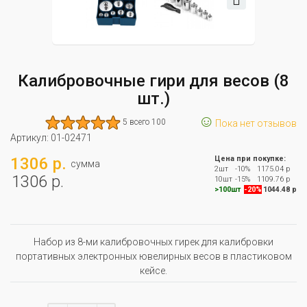
Калибровочные гири для весов (8
шт.)
☺
5 всего 100
Пока нет отзывов
Артикул:
01-02471
1306 р.
Цена при покупке:
сумма
2шт
-10%
1175.04 р
1306 р.
10шт
-15%
1109.76 р
>100шт
-20%
1044.48 р
Набор из 8-ми калибровочных гирек для калибровки
портативных электронных ювелирных весов в пластиковом
кейсе.