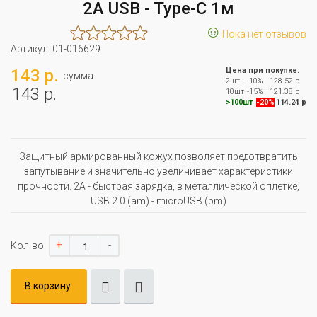
2А USB - Type-C 1м
☺
Пока нет отзывов
Артикул:
01-016629
143 р.
Цена при покупке:
сумма
2шт
-10%
128.52 р
143 р.
10шт
-15%
121.38 р
>100шт
-20%
114.24 р
Защитный армированный кожух позволяет предотвратить
запутывание и значительно увеличивает характеристики
прочности. 2A - быстрая зарядка, в металлической оплетке,
USB 2.0 (am) - microUSB (bm)
+
-
Кол-во:
В корзину