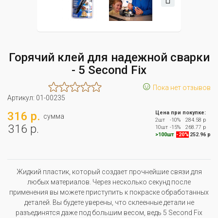
Горячий клей для надежной сварки
- 5 Second Fix
☺
Пока нет отзывов
Артикул:
01-00235
316 р.
Цена при покупке:
сумма
2шт
-10%
284.58 р
316 р.
10шт
-15%
268.77 р
>100шт
-20%
252.96 р
Жидкий пластик, который создает прочнейшие связи для
любых материалов. Через несколько секунд после
применения вы можете приступить к покраске обработанных
деталей. Вы будете уверены, что склеенные детали не
разъединятся даже под большим весом, ведь 5 Second Fix