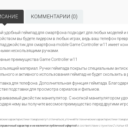
ИСАНИЕ
КОММЕНТАРИИ (0)
й удобный геймпад для смартфона подходит для любых моделей и 
ойством вы будете лидером в любых играх, ведь ваш телефон прев
пад джойстик для смартфона mobile Game Controller w11 имеет ко
ными нескользящими ручками.
вные преимущества Game Controller w11
ользящий материал. Ручки геймпада покрыты специальным антиск
ельного и активного использования геймпад не будет скользить в 
тавка для телефона. Дополнительная функция геймпада. Благодар
стве подставки для просмотра сериалов и фильмов.
раиваемый джойстик манипулятор. С кнопкой манипулятором удобн
одаря нему вы получите весомое преимущество перед другими игр
еские характеристики товара могут отличаться, уточняйте технические характеристики товара
справочный характер и не является публичной офертой
в соответствии с пунктом 2 статьи 43