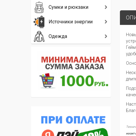
Сумки и рюкзаки
ОП
Источники энергии
Новы
Одежда
устр
Гейм
удоб
Осно
Неск
длит
Подс
каче
Наст
Благ
Технич
носит 