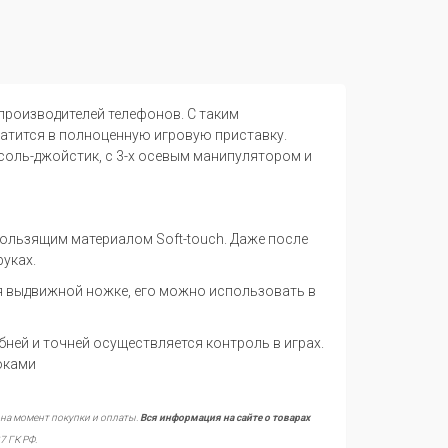
производителей телефонов. С таким
ратится в полноценную игровую приставку.
нсоль-джойстик, с 3-х осевым манипулятором и
ользящим материалом Soft-touch. Даже после
руках.
я выдвижной ножке, его можно использовать в
ей и точней осуществляется контроль в играх.
оками
 на момент покупки и оплаты.
Вся информация на сайте о товарах
7 ГК РФ.