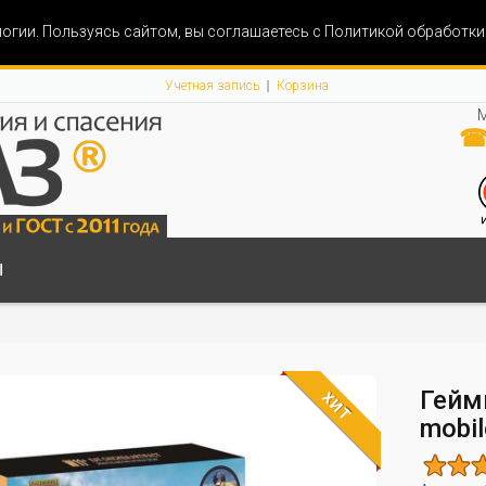
огии. Пользуясь сайтом, вы соглашаетесь с Политикой обработк
Учетная запись
Корзина
М
☎ 
Ы
Гейм
ХИТ
mobil