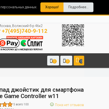
и персональных данных.
Хорошо!
Подробнее...
осква, Волжский б-р 46к2
+7(495)740-9-112
0
0
0
пад джойстик для смартфона
e Game Controller w11
☺
5 всего 100
Пока нет отзывов