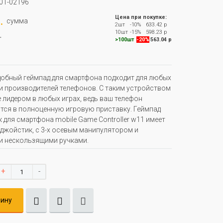
01-02196
.
Цена при покупке:
сумма
2шт
-10%
633.42 р
.
10шт
-15%
598.23 р
>100шт
-20%
563.04 р
обный геймпад для смартфона подходит для любых
и производителей телефонов. С таким устройством
е лидером в любых играх, ведь ваш телефон
тся в полноценную игровую приставку. Геймпад
 для смартфона mobile Game Controller w11 имеет
джойстик, с 3-х осевым манипулятором и
и нескользящими ручками.
+
-
зину