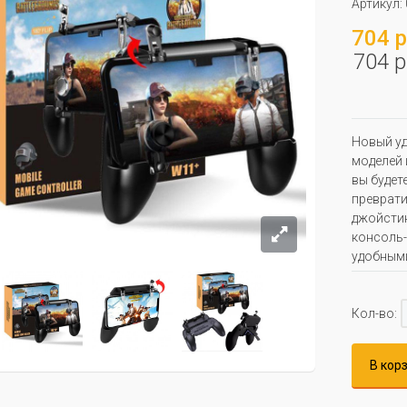
Артикул:
704 р
704 р
Новый уд
моделей 
вы будет
преврати
джойстик
консоль-
удобным
Кол-во:
В кор