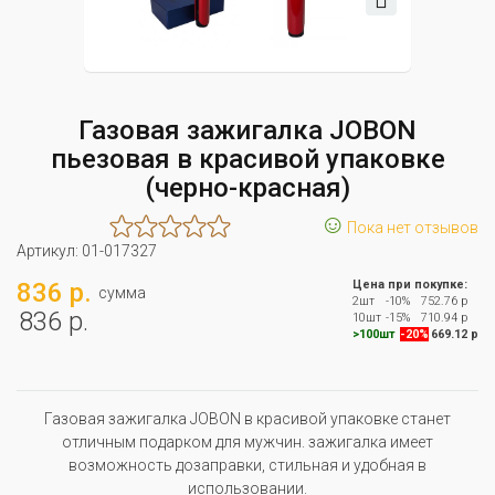
Газовая зажигалка JOBON
пьезовая в красивой упаковке
(черно-красная)
☺
Пока нет отзывов
Артикул:
01-017327
836 р.
Цена при покупке:
сумма
2шт
-10%
752.76 р
836 р.
10шт
-15%
710.94 р
>100шт
-20%
669.12 р
Газовая зажигалка JOBON в красивой упаковке станет
отличным подарком для мужчин. зажигалка имеет
возможность дозаправки, стильная и удобная в
использовании.