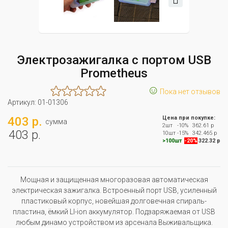
Электрозажигалка с портом USB
Prometheus
☺
Пока нет отзывов
Артикул:
01-01306
403 р.
Цена при покупке:
сумма
2шт
-10%
362.61 р
403 р.
10шт
-15%
342.465 р
>100шт
-20%
322.32 р
Мощная и защищенная многоразовая автоматическая
электрическая зажигалка. Встроенный порт USB, усиленный
пластиковый корпус, новейшая долговечная спираль-
пластина, ёмкий LI-ion аккумулятор. Подзаряжаемая от USB
любым динамо устройством из арсенала Выживальщика.