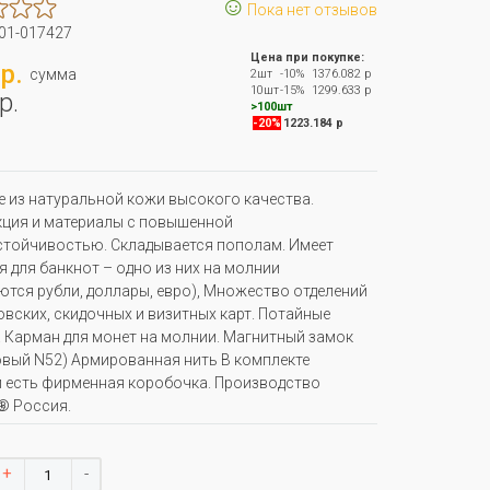
☺
Пока нет отзывов
01-017427
Цена при покупке:
р.
сумма
2шт
-10%
1376.082 р
10шт
-15%
1299.633 р
р.
>100шт
-20%
1223.184 р
 из натуральной кожи высокого качества.
ция и материалы с повышенной
тойчивостью. Складывается пополам. Имеет
я для банкнот – одно из них на молнии
тся рубли, доллары, евро), Множество отделений
овских, скидочных и визитных карт. Потайные
 Карман для монет на молнии. Магнитный замок
вый N52) Армированная нить В комплекте
 есть фирменная коробочка. Производство
® Россия.
+
-