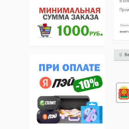
В ко
Прои
Технич
носит 
Ве