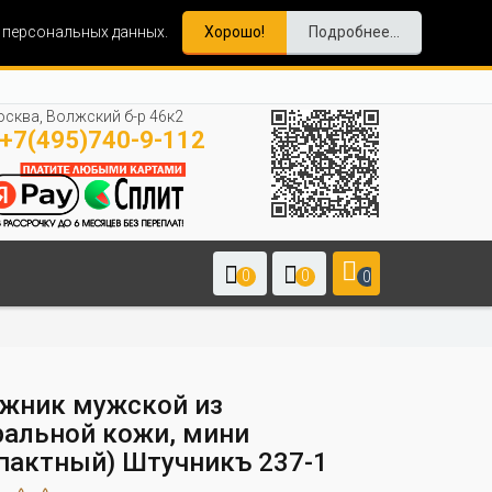
и персональных данных.
Хорошо!
Подробнее...
сква, Волжский б-р 46к2
+7(495)740-9-112
0
0
0
жник мужской из
ральной кожи, мини
пактный) Штучникъ 237-1