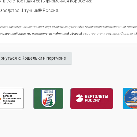
мплекте поставки есть фирменная коробочка.
зводство Штучникѣ® Россия.
еские характеристики товара могут отличаться, уточняйте технические характеристики товара
справочный характер и не является публичной офертой
в соответствии с пунктом 2 статьи 43
рнуться к: Кошельки и портмоне