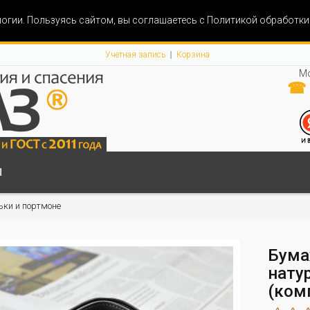
огии. Пользуясь сайтом, вы соглашаетесь с Политикой обработк
Учетная запись
Корзина
Мо
☎ 
Ы
ки и портмоне
Бума
нату
(ком