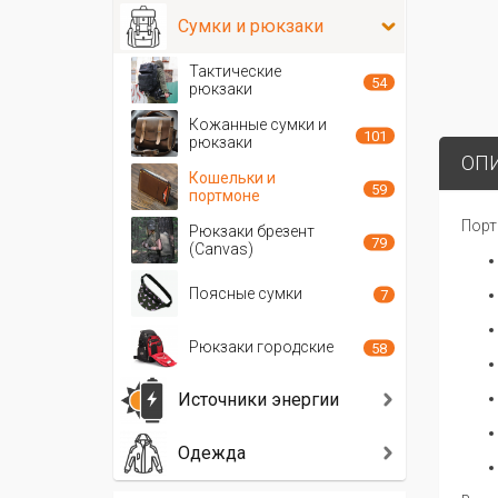
Сумки и рюкзаки
Тактические
54
рюкзаки
Кожанные сумки и
101
рюкзаки
ОП
Кошельки и
59
портмоне
Порт
Рюкзаки брезент
79
(Canvas)
Поясные сумки
7
Рюкзаки городские
58
Источники энергии
Одежда