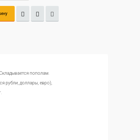
зину
Складывается пополам.
я рубли, доллары, евро),
.