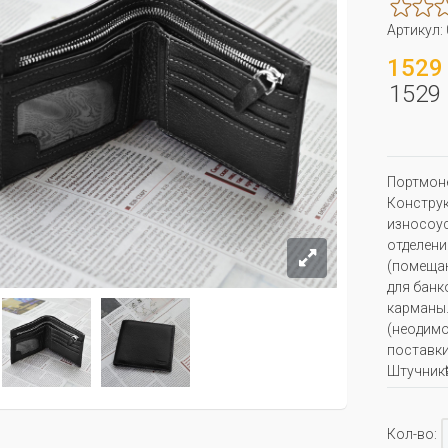
Артикул:
1529 
1529 
Портмоне
Конструк
износоус
отделени
(помещаю
для банк
карманы.
(неодимо
поставки
Штучникѣ
Кол-во: