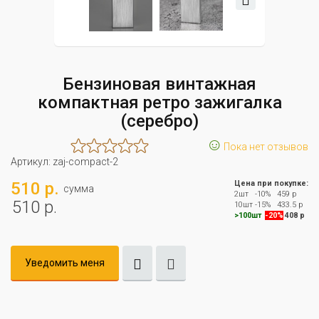
Бензиновая винтажная
компактная ретро зажигалка
(серебро)
☺
Пока нет отзывов
Артикул:
zaj-compact-2
510 р.
Цена при покупке:
сумма
2шт
-10%
459 р
510 р.
10шт
-15%
433.5 р
>100шт
-20%
408 р
Уведомить меня