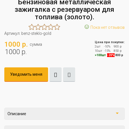
Бензиновая металлическая
зажигалка с резервуаром для
топлива (золото).
☺
Пока нет отзывов
Артикул:
benz-steklo-gold
1000 р.
Цена при покупке:
сумма
2шт
-10%
900 р
1000 р.
10шт
-15%
850 р
>100шт
-20%
800 р
Уведомить меня
Описание