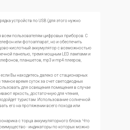
рядка устройств по USB (для этого нужно
я всем пользователям цифровых приборов. С
лефон или фотоаппарат, но и обеспечить
инцово-кислотный аккумулятор с возможностью
лнечной панелью, тремя мощным LED лампами и
елефонов, планшетов, mp3 и mp4 плееров,
если Вы находитесь далеко от стационарных
 темное время суток за счет светодиодных
ользовать для освещения помещения в случае
вают яркость, достаточную для чтения,
подойдет туристам. Использование солнечной
ать его на протяжении всего похода или
онарика с торца аккумуляторного блока. Что
преимущество - индикаторы по которых можно