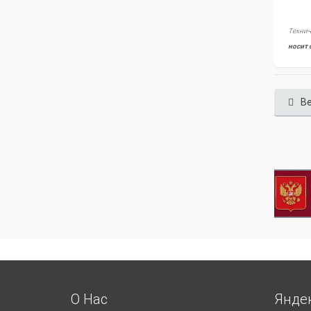
Технич
носит 
Ве
О Нас
Янде