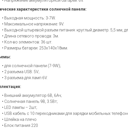
• Напряжение аккумуляторной батареи: 6V.
ические характеристики солнечной панели:
• Выходная мощность: 3-7W.
• Максимальное напряжение: 9V.
• Выходной штыревой разъем питания: круглый диаметр. 5,5 мм, дл
• Длина сетевого провода: 3м.
• Кол-во элементов: 36 шт.
• Размеры батареи: 253х140х18мм.
ъемы:
• для солнечной панели (7-9W);
• 2 разъема USB: 5V;
• 3 разъема для ламп 6V.
лектация:
• Внешний аккумулятор 6В, 6Ач;
• Солнечная панель 9В, 3.5Вт;
• LED лампы – 2шт;
• USB кабель с 10 переходниками для зарядки мобильных телефон
• Шлейка на плечо
• Блок питания 220