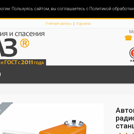
огии. Пользуясь сайтом, вы соглашаетесь с Политикой обработк
Учетная запись
Корзина
Мо
☎ 
Ы
Авто
М
ради
стан