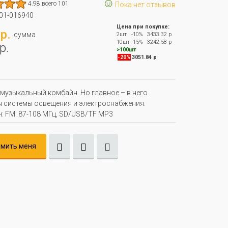
☺
4.98 всего 101
Пока нет отзывов
01-016940
Цена при покупке:
р.
сумма
2шт
-10%
3433.32 р
10шт
-15%
3242.58 р
р.
>100шт
-20%
3051.84 р
узыкальный комбайн. Но главное – в него
 системы освещения и электроснабжения.
: FM: 87-108 МГц, SD/USB/TF MP3
мить меня