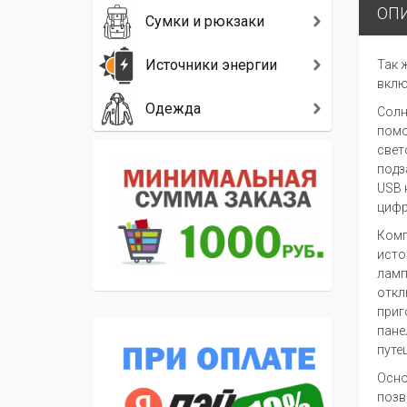
ОП
Сумки и рюкзаки
Источники энергии
Так 
вклю
Одежда
Солн
помо
свет
подз
USB 
цифр
Комп
исто
ламп
откл
приг
пане
путе
Осно
позв