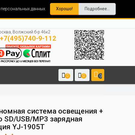
и персональных данных.
Хорошо!
Подробнее...
сква, Волжский б-р 46к2
+7(495)740-9-112
0
0
0
номная система освещения +
о SD/USB/MP3 зарядная
ция YJ-1905Т