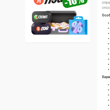
опре
спос
Особ
Хара