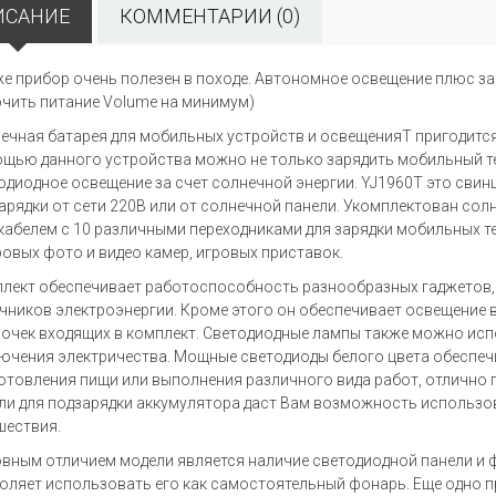
ИСАНИЕ
КОММЕНТАРИИ (0)
же прибор очень полезен в походе. Автономное освещение плюс за
чить питание Volume на минимум)
ечная батарея для мобильных устройств и освещенияT пригодитс
щью данного устройства можно не только зарядить мобильный те
одиодное освещение за счет солнечной энергии. YJ1960T это св
арядки от сети 220В или от солнечной панели. Укомплектован со
кабелем с 10 различными переходниками для зарядки мобильных т
овых фото и видео камер, игровых приставок.
лект обеспечивает работоспособность разнообразных гаджетов, 
чников электроэнергии. Кроме этого он обеспечивает освещение в
очек входящих в комплект. Светодиодные лампы также можно исп
ючения электричества. Мощные светодиоды белого цвета обеспечи
отовления пищи или выполнения различного вида работ, отлично 
ли для подзарядки аккумулятора даст Вам возможность использов
шествия.
вным отличием модели является наличие светодиодной панели и ф
оляет использовать его как самостоятельный фонарь. Еще одно 