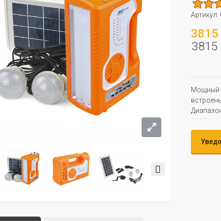
Артикул:
3815 
3815 
Мощный м
встроены
Диапазон
Уведо