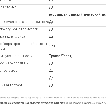
ая съемка
Да
русский, английский, немецкий, ис
вляемая оперативная система
Да
приглушение громкости
Да
ра заднего вида
Да
 обзора фронтальной камеры,
170
усы
м чувствительности
Трасса/Город
екция экспозиции
Да
р=детектор
Да
Да
ция автостарт
Да
еские характеристики товара могут отличаться, уточняйте технические характеристики товара
справочный характер и не является публичной офертой
в соответствии с пунктом 2 статьи 43