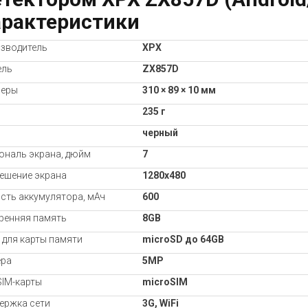
арактеристики
зводитель
XPX
ель
ZX857D
меры
310 × 89 × 10 мм
235 г
черный
ональ экрана, дюйм
7
ешение экрана
1280x480
сть аккумулятора, мАч
600
ренняя память
8GB
 для карты памяти
microSD до 64GB
ра
5MP
SIM-карты
microSIM
ержка сети
3G, WiFi