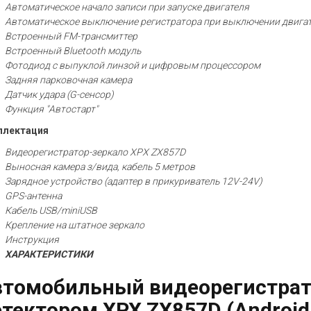
Автоматическое начало записи при запуске двигателя
Автоматическое выключение регистратора при выключении двига
Встроенный FM-трансмиттер
Встроенный Bluetooth модуль
Фотодиод с выпуклой линзой и цифровым процессором
Задняя парковочная камера
Датчик удара (G-сенсор)
Функция "Автостарт"
плектация
Видеорегистратор-зеркало XPX ZX857D
Выносная камера з/вида, кабель 5 метров
Зарядное устройство (адаптер в прикуриватель 12V-24V)
GPS-антенна
Кабель USB/miniUSB
Крепление на штатное зеркало
Инструкция
ХАРАКТЕРИСТИКИ
томобильный видеорегистрато
тектором XPX ZX857D (Android/