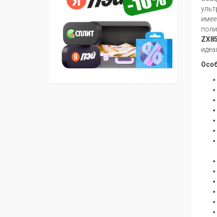
ульт
имее
поли
ZX8
идеа
Особ