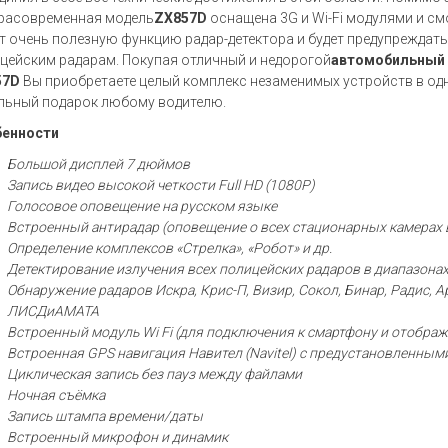
расовременная модель
ZX857D
оснащена 3G и Wi-Fi модулями и см
т очень полезную функцию радар-детектора и будет предупреждат
цейским радарам. Покупая отличный и недорогой
автомобильный 
57D
Вы приобретаете целый комплекс незаменимых устройств в одн
льный подарок любому водителю.
енности
Большой дисплей 7 дюймов
Запись видео высокой четкости Full HD (1080Р)
Голосовое оповещение на русском языке
Встроенный антирадар (оповещение о всех стационарных камерах
Определение комплексов «Стрелка», «Робот» и др.
Детектирование излучения всех полицейских радаров в диапазонах X
Обнаружение радаров Искра, Крис-П, Визир, Сокол, Бинар, Радис, 
ЛИСДиАМАТА
Встроенный модуль Wi Fi (для подключения к смартфону и отобра
Встроенная GPS навигация Навител (Navitel) с предустановленным
Циклическая запись без пауз между файлами
Ночная съёмка
Запись штампа времени/даты
Встроенный микрофон и динамик