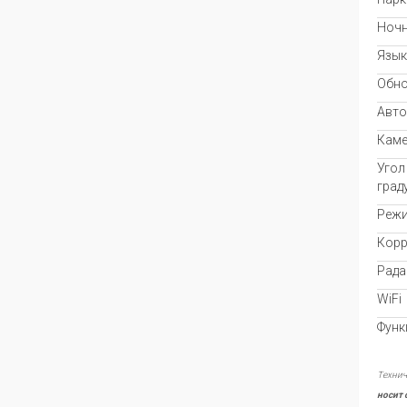
Ночн
Язык
Обно
Авто
Каме
Угол
град
Режи
Корр
Рада
WiFi
Функ
Технич
носит 