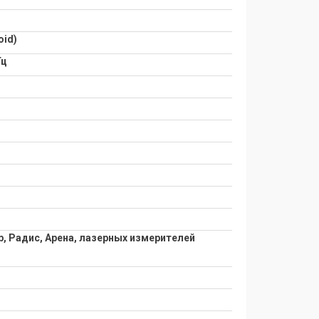
oid)
Гц
ар, Радис, Арена, лазерных измерителей