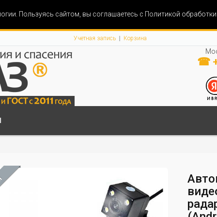
огии. Пользуясь сайтом, вы соглашаетесь с Политикой обработк
Учетная запись
Корзина
Мос
☎ +
Ы
Авто
М
виде
рада
(Andr