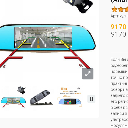
Артикул:
9170 
9170 
Если Вы 
видеорег
новейший
точно по
практичн
обзор на
заднего 
это реги
в себе в
записи в 
ультрасо
модулями