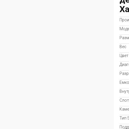
Х
Прои
Мод
Раз
Вес
Цвет
Диаг
Разр
Емко
Внут
Слот
Каме
Тип 
Подд