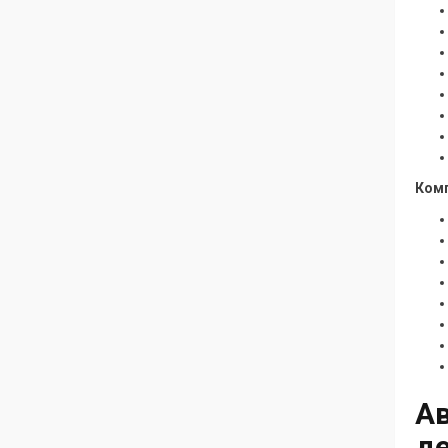
Ком
Ав
де