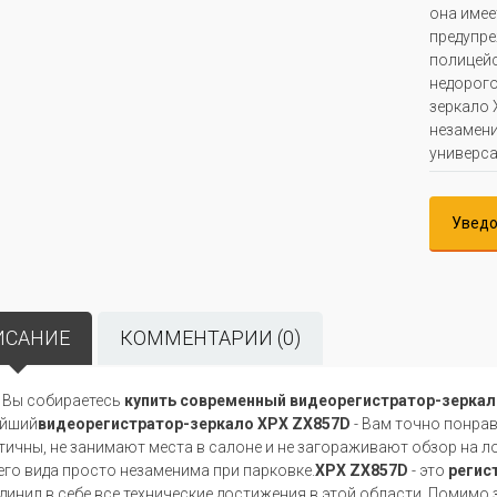
она имее
предупре
полицейс
недорого
зеркало 
незамени
универса
Уведо
ИСАНИЕ
КОММЕНТАРИИ (0)
 Вы собираетесь
купить современный видеорегистратор-зеркал
йший
видеорегистратор-зеркало XPX ZX857D
- Вам точно понрав
тичны, не занимают места в салоне и не загораживают обзор на ло
его вида просто незаменима при парковке.
XPX ZX857D
- это
регис
динил в себе все технические достижения в этой области. Помимо за