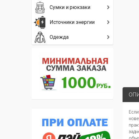
Сумки и рюкзаки
Источники энергии
Одежда
ОП
Если
нове
прак
задн
объе