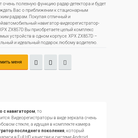
т очень полезную функцию радар-детектора и будет
ждать Вас о приближении к стационарным
ким радарам. Покупая отличный и
йавтомобильный навигатор-видеорегистратор-
XPX ZX857D Вы приобретаете целый комплекс
мых устройств в одном корпусе. XPX ZX857D –
льный и идеальный подарок любому водителю.
мить меня
о с навигатором
, то
ится. Видеорегистраторы в виде зеркала очень
бовом стекле, а идущая в комплекте камера
тратор последнего поколения
, который
писи в Full HD качестве и системе Android,