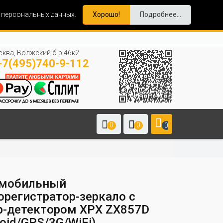
и персональных данных.
Хорошо!
Подробнее...
ква, Волжский б-р 46к2
7(495)740-9-112
0
0
0
мобильный
орегистратор-зеркало с
р-детектором XPX ZX857D
oid/GPS/3G/WiFi)