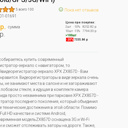
☺
5 всего 100
Пока нет отзывов
01-01691
Цена при покупке:
р.
сумма
2шт
-10%
8252.82 р
10шт
-15%
7794.33 р
р.
>100шт
-20%
7335.84 р
собираетесь купить современный
истратор-зеркало с навигатором, то
видеорегистратор-зеркало XPX ZX857D - Вам
нравится. Видеорегистраторы в виде зеркала очень
ы, не занимают места в салоне и не загораживают
 лобовом стекле, а идущая в комплекте камера
вида просто незаменима при парковке.XPX ZX857D -
стратор последнего поколения, который объединил
се технические достижения в этой области. Помимо
Full HD качестве и системе Android,
временная модельZX857D оснащена 3G и Wi-Fi
 и сможет отслеживать заторы на дороге. Также,