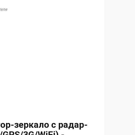
теля
р-зеркало с радар-
GPS/3G/WiFi) -