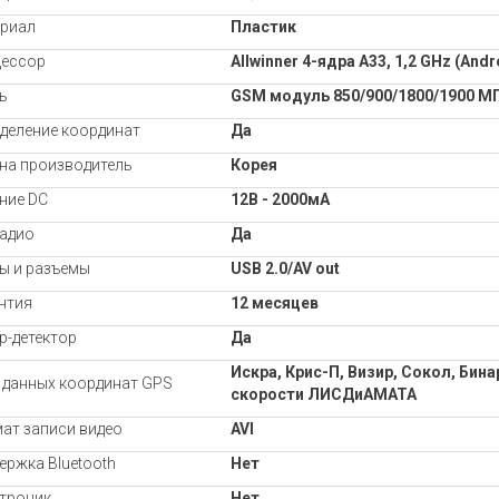
риал
Пластик
ессор
Allwinner 4-
ядра
A33, 1,2 GHz (Andr
ь
GSM модуль 850/900/1800/1900 М
деление координат
Да
на производитель
Корея
ние DC
12B - 2000мА
адио
Да
ы и разъемы
USB 2.0/AV out
нтия
12 месяцев
р-детектор
Да
Искра, Крис-П, Визир, Сокол, Бин
 данных координат GPS
скорости ЛИСДиАМАТА
ат записи видео
AVI
ержка Bluetooth
Нет
троник
Нет