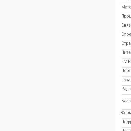
Мате
Проц
Связ
Опре
Стра
Пита
FM Р
Порт
Гара
Рада
База
Форм
Подд
Парк