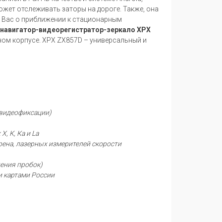
ожет отслеживать заторы на дороге. Также, она
ь Вас о приближении к стационарным
навигатор-видеорегистратор-зеркало XPX
ом корпусе. XPX ZX857D – универсальный и
 видеофиксации)
, К, Ка и La
Арена, лазерных измерителей скорости
жения пробок)
и картами России