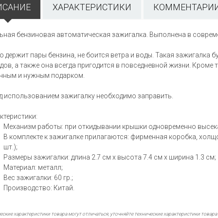
ИСАНИЕ
ХАРАКТЕРИСТИКИ
КОММЕНТАРИИ 
ьная бензиновая автоматическая зажигалка. Выполнена в соврем
о держит пары бензина, не боится ветра и воды. Такая зажигалка 
дов, а также она всегда пригодится в повседневной жизни. Кроме 
чным и нужным подарком.
д использованием зажигалку необходимо заправить.
ктеристики:
Механизм работы: при откидывании крышки одновременно высек
В комплекте к зажигалке прилагаются: фирменная коробка, холщо
шт.);
Размеры зажигалки: длина 2.7 см х высота 7.4 см х ширина 1.3 см;
Материал: металл;
Вес зажигалки: 60 гр.;
Производство: Китай.
еские характеристики товара могут отличаться, уточняйте технические характеристики товара