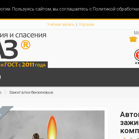
огии. Пользуясь сайтом, вы соглашаетесь с Политикой обработк
Учетная запись
Корзина
Мо
☎ 
Ы
р
Зажигалки бензиновые
Авто
М
зажи
комп