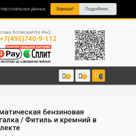
и персональных данных.
Хорошо!
Подробнее...
сква, Волжский б-р 46к2
+7(495)740-9-112
0
0
0
матическая бензиновая
галка / Фитиль и кремний в
лекте