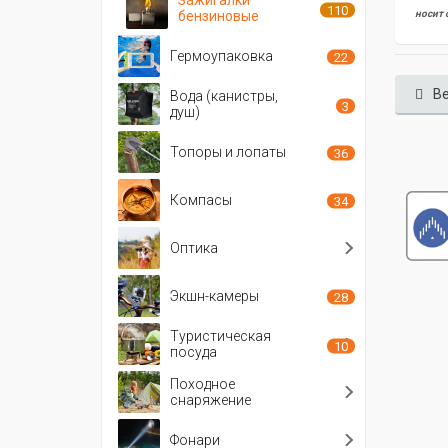
110
бензиновые
носит 
Гермоупаковка
22
Ве
Вода (канистры,
3
душ)
Топоры и лопаты
36
Компасы
34
Оптика
Экшн-камеры
28
Туристическая
10
посуда
Походное
снаряжение
Фонари