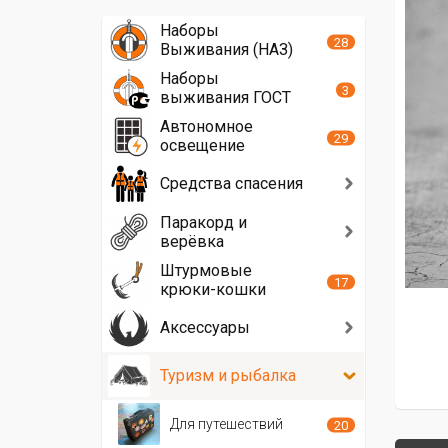
Наборы
28
Выживания (НАЗ)
Наборы
3
выживания ГОСТ
Автономное
29
освещение
Средства спасения
Паракорд и
верёвка
Штурмовые
17
крюки-кошки
Аксессуары
Туризм и рыбалка
Для путешествий
20