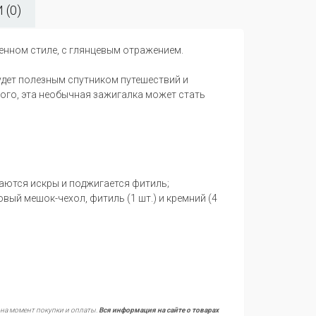
(0)
енном стиле, с глянцевым отражением.
будет полезным спутником путешествий и
того, эта необычная зажигалка может стать
аются искры и поджигается фитиль;
вый мешок-чехол, фитиль (1 шт.) и кремний (4
 на момент покупки и оплаты.
Вся информация на сайте о товарах