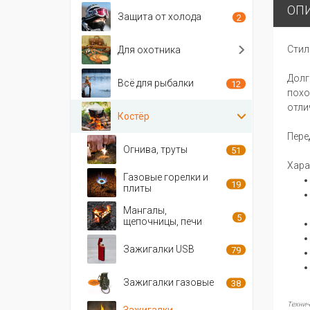
ОП
Защита от холода
2
Стил
Для охотника
Долг
Всё для рыбалки
12
похо
отли
Костёр
Пере
Огнива, труты
51
Хара
Газовые горелки и
19
плиты
Мангалы,
5
щепочницы, печи
Зажигалки USB
79
Зажигалки газовые
38
Технич
Зажигалки