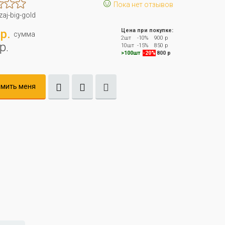
☺
Пока нет отзывов
zaj-big-gold
р.
Цена при покупке:
сумма
2шт
-10%
900 р
р.
10шт
-15%
850 р
>100шт
-20%
800 р
мить меня