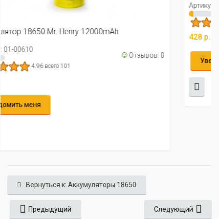
Артикул: 01-00567
☺
Отзыво
5 всего 100
428 р.
вов: 0
Уведомить меня
Вернуться к: Аккумуляторы 18650
Предыдущий
Следующий