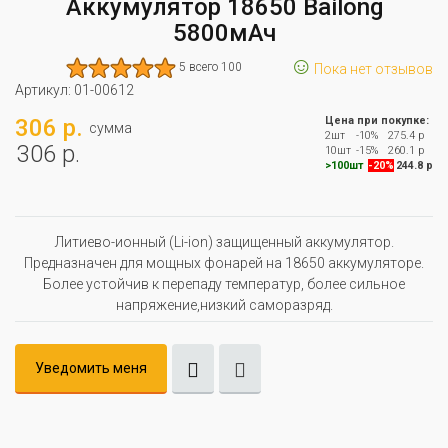
Аккумулятор 18650 Bailong
5800мАч
☺
5 всего 100
Пока нет отзывов
Артикул:
01-00612
306 р.
Цена при покупке:
сумма
2шт
-10%
275.4 р
306 р.
10шт
-15%
260.1 р
>100шт
-20%
244.8 р
Литиево-ионный (Li-ion) защищенный аккумулятор.
Предназначен для мощных фонарей на 18650 аккумуляторе.
Более устойчив к перепаду температур, более сильное
напряжение,низкий саморазряд.
Уведомить меня