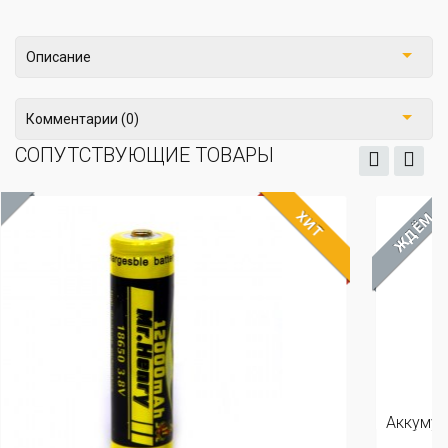
Описание
Комментарии (0)
СОПУТСТВУЮЩИЕ ТОВАРЫ
ХИТ
Х
ЖДЁМ
Аккумулятор 18650 Sony VTC6 3120mAh 30/80A