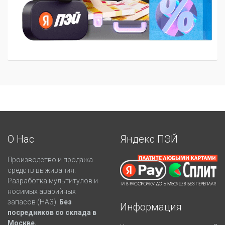
О Нас
Яндекс ПЭЙ
Производство и продажа
средств выживания.
Разработка мультитулов и
носимых аварийных
запасов (НАЗ).
Без
Информация
посредников со склада в
Москве.