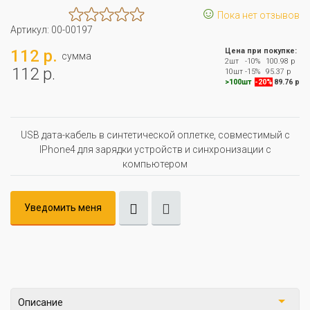
☺
Пока нет отзывов
Артикул:
00-00197
112 р.
Цена при покупке:
сумма
2шт
-10%
100.98 р
112 р.
10шт
-15%
95.37 р
>100шт
-20%
89.76 р
USB дата-кабель в синтетической оплетке, совместимый с
IPhone4 для зарядки устройств и синхронизации с
компьютером
Уведомить меня
Описание