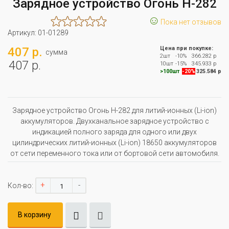
Зарядное устройство Огонь H-282
☺
Пока нет отзывов
Артикул:
01-01289
407 р.
Цена при покупке:
сумма
2шт
-10%
366.282 р
407 р.
10шт
-15%
345.933 р
>100шт
-20%
325.584 р
Зарядное устройство Огонь H-282 для литий-ионных (Li-ion)
аккумуляторов. Двухканальное зарядное устройство с
индикацией полного заряда для одного или двух
цилиндрических литий-ионных (Li-ion) 18650 аккумуляторов
от сети переменного тока или от бортовой сети автомобиля.
+
-
Кол-во:
В корзину