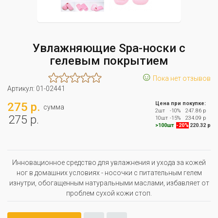
Увлажняющие Spa-носки с
гелевым покрытием
☺
Пока нет отзывов
Артикул:
01-02441
275 р.
Цена при покупке:
сумма
2шт
-10%
247.86 р
275 р.
10шт
-15%
234.09 р
>100шт
-20%
220.32 р
Инновационное средство для увлажнения и ухода за кожей
ног в домашних условиях - носочки с питательным гелем
изнутри, обогащенным натуральными маслами, избавляет от
проблем сухой кожи стоп.