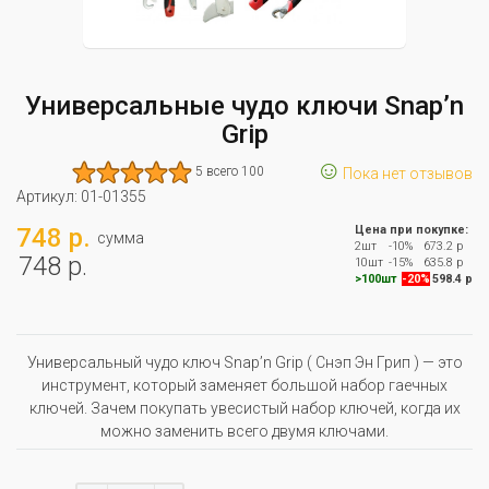
Универсальные чудо ключи Snap’n
Grip
☺
5 всего 100
Пока нет отзывов
Артикул:
01-01355
748 р.
Цена при покупке:
сумма
2шт
-10%
673.2 р
748 р.
10шт
-15%
635.8 р
>100шт
-20%
598.4 р
Универсальный чудо ключ Snap’n Grip ( Снэп Эн Грип )​ — это
инструмент, который заменяет большой набор гаечных
ключей. Зачем покупать увесистый набор ключей, когда их
можно заменить всего двумя ключами.