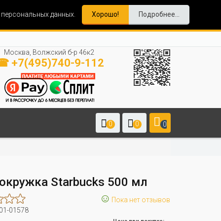
и персональных данных.
Хорошо!
Подробнее...
Москва, Волжский б-р 46к2
☎ +7(495)740-9-112
0
0
0
окружка Starbucks 500 мл
☺
Пока нет отзывов
01-01578