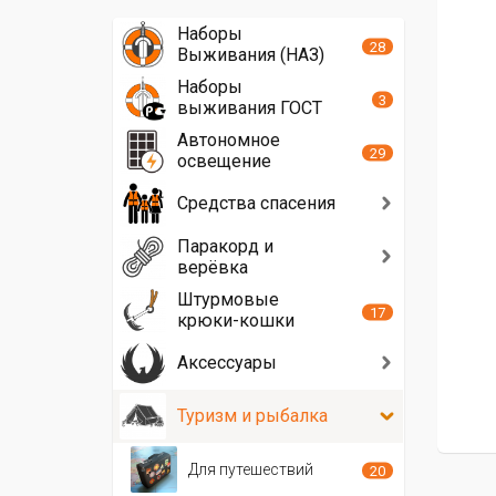
Наборы
28
Выживания (НАЗ)
Наборы
3
выживания ГОСТ
Автономное
29
освещение
Средства спасения
Паракорд и
верёвка
Штурмовые
17
крюки-кошки
Аксессуары
Туризм и рыбалка
Для путешествий
20