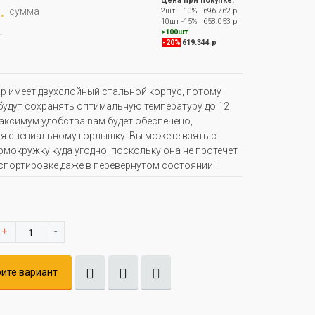
Цена при покупке:
.
сумма
2шт
-10%
696.762 р
10шт
-15%
658.053 р
.
>100шт
-20%
619.344 р
р имеет двухслойный стальной корпус, потому
будут сохранять оптимальную температуру до 12
аксимум удобства вам будет обеспечено,
я специальному горлышку. Вы можете взять с
рмокружку куда угодно, поскольку она не протечет
спортировке даже в перевернутом состоянии!
+
-
ите вариант