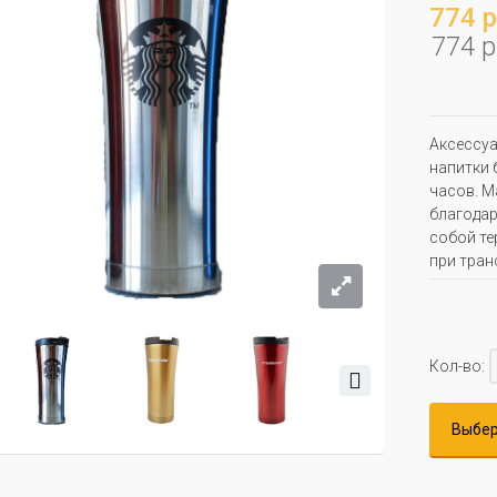
774 р
774 р
Аксессуа
напитки 
часов. М
благодар
собой те
при тран
Кол-во:
Выбер