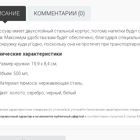
ИСАНИЕ
КОММЕНТАРИИ (0)
ссуар имеет двухслойный стальной корпус, потому напитки будут 
в. Максимум удобства вам будет обеспечено, благодаря специаль
окружку куда угодно, поскольку она не протечет при транспортиро
нические характеристики
змер кружки: 19,9 х 8,4 см;
ъем: 500 мл;
териал термоса: нержавеющая сталь;
ет: золото, серебро, черный, белый.
еские характеристики товара могут отличаться, уточняйте технические характеристики товара
справочный характер и не является публичной офертой
в соответствии с пунктом 2 статьи 43