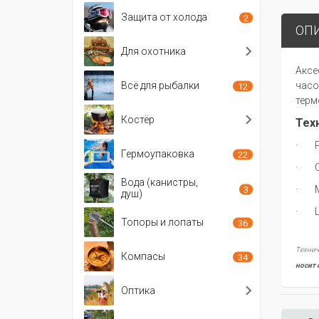
Защита от холода
2
ОП
Для охотника
Аксе
Всё для рыбалки
часо
12
терм
Костёр
Тех
· Ра
Гермоупаковка
22
· Об
Вода (канистры,
· Ма
3
душ)
· Цв
Топоры и лопаты
36
Технич
Компасы
34
носит 
Оптика