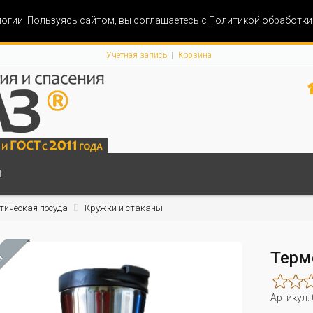
огии. Пользуясь сайтом, вы соглашаетесь с Политикой обработк
Учетная запись
Корзина
Ы
тическая посуда
Кружки и стаканы
Терм
М
Артикул: