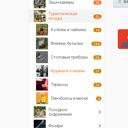
Ве
Экшн-камеры
28
Туристическая
10
посуда
Котелки и чайники
14
Фляжки, бутылки
134
Столовые приборы
26
Кружки и стаканы
21
Термосы
23
Ланчбоксы и миски
4
Походное
снаряжение
Фонари