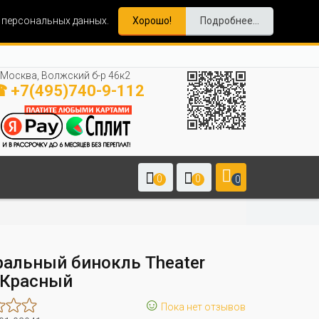
и персональных данных.
Хорошо!
Подробнее...
Москва, Волжский б-р 46к2
 +7(495)740-9-112
0
0
0
ральный бинокль Theater
 Красный
☺
Пока нет отзывов