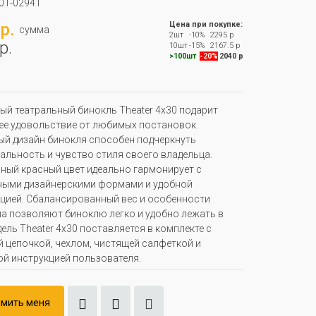
01-02941
р.
Цена при покупке:
сумма
2шт
-10%
2295 р
р.
10шт
-15%
2167.5 р
>100шт
-20%
2040 р
й театральный бинокль Theater 4x30 подарит
е удовольствие от любимых постановок.
й дизайн бинокля способен подчеркнуть
альность и чувство стиля своего владельца.
ый красный цвет идеально гармонирует с
ными дизайнерскими формами и удобной
цией. Сбалансированный вес и особенности
а позволяют биноклю легко и удобно лежать в
дель Theater 4x30 поставляется в комплекте с
 цепочкой, чехлом, чистящей салфеткой и
й инструкцией пользователя.
мить меня