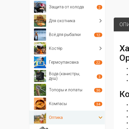
Защита от холода
2
Для охотника
ОП
Всё для рыбалки
12
Ха
Костёр
Op
Гермоупаковка
22
Вода (канистры,
3
душ)
Топоры и лопаты
36
Ко
Компасы
34
Оптика