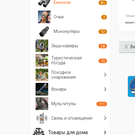
Бинокли
81
Технич
Очки
7
носит 
Монокуляры
12
Экшн-камеры
28
Ве
Туристическая
10
посуда
Походное
снаряжение
Фонари
Мультитулы
111
Связь и оповещение
Товары для дома