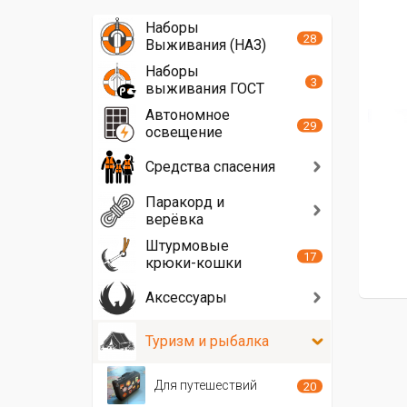
Наборы
28
Выживания (НАЗ)
Наборы
3
выживания ГОСТ
Автономное
29
освещение
Средства спасения
Паракорд и
верёвка
Штурмовые
17
крюки-кошки
Аксессуары
Туризм и рыбалка
Для путешествий
20