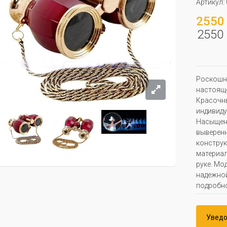
Артикул:
2550 
2550 
Роскошны
настояще
Красочны
индивиду
Насыщенн
выверен
конструк
материал
руке. Мо
надежной
подробно
Уведо