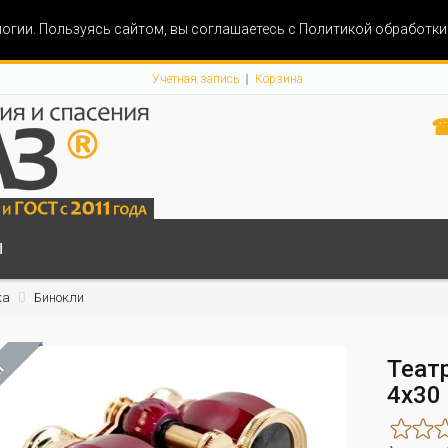
огии. Пользуясь сайтом, вы соглашаетесь с Политикой обработк
Учетная запись
Корзина
☎
Ы
ка
Бинокли
Теат
М
4x30