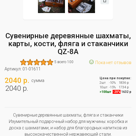
Сувенирные деревянные шахматы,
карты, кости, фляга и стаканчики
QZ-8A
☺
5 всего 100
Пока нет отзывов
Артикул:
01-01611
2040 р.
Цена при покупке:
сумма
2шт
-10%
1836 р
2040 р.
10шт
-15%
1734 р
>100шт
-20%
1632 р
Сувенирные деревянные шахматы, фляга и стаканчики
Изумительный подарочный набор для мужчины: коробка и
доска с шахматами, и набор для благородных напитков из
высококачественной нержавеющей стали.