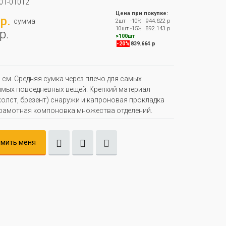
01-01012
Цена при покупке:
р.
сумма
2шт
-10%
944.622 р
10шт
-15%
892.143 р
р.
>100шт
-20%
839.664 р
 см. Средняя сумка через плечо для самых
мых повседневных вещей. Крепкий материал
холст, брезент) снаружи и капроновая прокладка
грамотная компоновка множества отделений.
мить меня