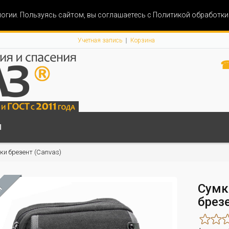
огии. Пользуясь сайтом, вы соглашаетесь с Политикой обработк
Учетная запись
Корзина
☎
Ы
и брезент (Canvas)
Сумк
М
брез