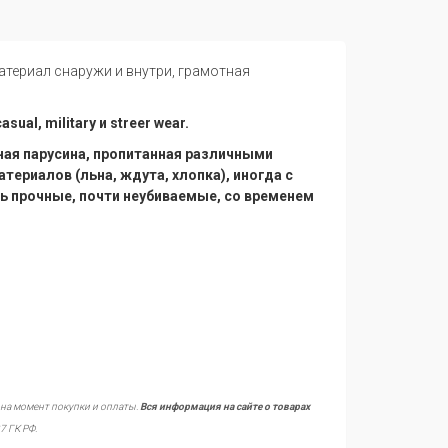
атериал снаружи и внутри, грамотная
al, military и streer wear.
лотная парусина, пропитанная различными
ериалов (льна, ждута, хлопка), иногда с
нь прочные, почти неубиваемые, со временем
 на момент покупки и оплаты.
Вся информация на сайте о товарах
7 ГК РФ.