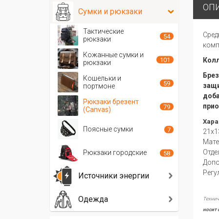
ОП
Сумки и рюкзаки
Тактические
Сред
54
рюкзаки
комп
Кожанные сумки и
101
Колл
рюкзаки
Брез
Кошельки и
59
защи
портмоне
доба
Рюкзаки брезент
прио
79
(Canvas)
Хара
Поясные сумки
7
21x1
Мате
Отде
Рюкзаки городские
58
Допо
Регу
Источники энергии
Одежда
Технич
носит 