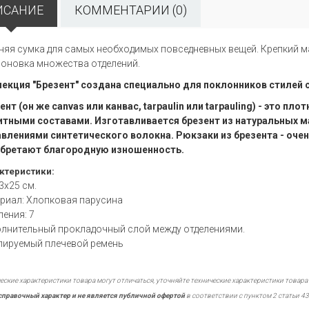
ИСАНИЕ
КОММЕНТАРИИ (0)
няя сумка для самых необходимых повседневных вещей. Крепкий м
оновка множества отделений.
екция "Брезент" создана специально для поклонников стилей casu
ент (он же canvas или канвас, tarpaulin или tarpauling) - это п
тными составами. Изготавливается брезент из натуральных мат
влениями синтетического волокна. Рюкзаки из брезента - оче
бретают благородную изношенность.
ктеристики:
3x25 см.
риал: Хлопковая парусина
ления: 7
лнительный прокладочный слой между отделениями.
лируемый плечевой ремень
еские характеристики товара могут отличаться, уточняйте технические характеристики товара
справочный характер и не является публичной офертой
в соответствии с пунктом 2 статьи 43