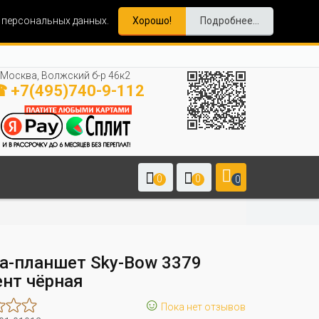
и персональных данных.
Хорошо!
Подробнее...
Москва, Волжский б-р 46к2
 +7(495)740-9-112
0
0
0
а-планшет Sky-Bow 3379
ент чёрная
☺
Пока нет отзывов