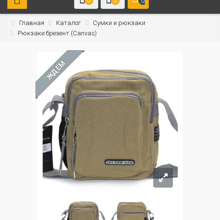
0
0
0
Главная
Каталог
Сумки и рюкзаки
Рюкзаки брезент (Canvas)
ЖДЁМ