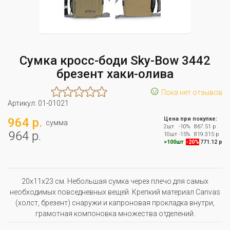
Сумка кросс-боди Sky-Bow 3442
брезент хаки-олива
☺
Пока нет отзывов
Артикул:
01-01021
964 р.
Цена при покупке:
сумма
2шт
-10%
867.51 р
964 р.
10шт
-15%
819.315 р
>100шт
-20%
771.12 р
20x11x23 см. Небольшая сумка через плечо для самых
необходимых повседневных вещей. Крепкий материал Canvas
(холст, брезент) снаружи и капроновая прокладка внутри,
грамотная компоновка множества отделений.