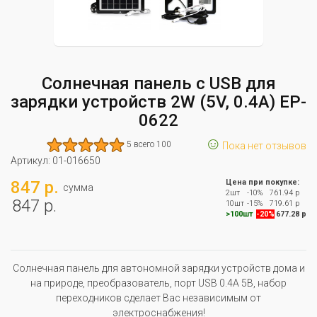
Солнечная панель с USB для
зарядки устройств 2W (5V, 0.4A) EP-
0622
☺
5 всего 100
Пока нет отзывов
Артикул:
01-016650
847 р.
Цена при покупке:
сумма
2шт
-10%
761.94 р
847 р.
10шт
-15%
719.61 р
>100шт
-20%
677.28 р
Солнечная панель для автономной зарядки устройств дома и
на природе, преобразователь, порт USB 0.4A 5В, набор
переходников сделает Вас независимым от
электроснабжения!