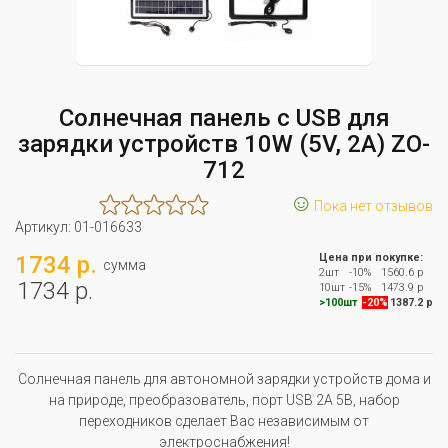
Солнечная панель с USB для
зарядки устройств 10W (5V, 2A) ZO-
712
☺
Пока нет отзывов
Артикул:
01-016633
1734 р.
Цена при покупке:
сумма
2шт
-10%
1560.6 р
1734 р.
10шт
-15%
1473.9 р
>100шт
-20%
1387.2 р
Солнечная панель для автономной зарядки устройств дома и
на природе, преобразователь, порт USB 2A 5В, набор
переходников сделает Вас независимым от
электроснабжения!