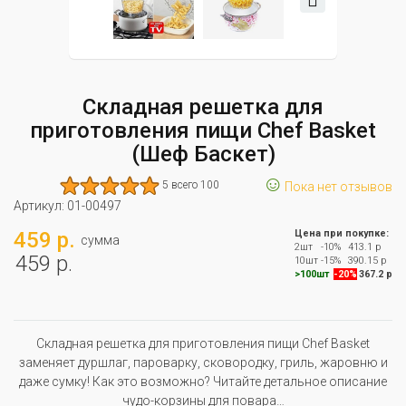
Складная решетка для
приготовления пищи Chef Basket
(Шеф Баскет)
☺
5 всего 100
Пока нет отзывов
Артикул:
01-00497
459 р.
Цена при покупке:
сумма
2шт
-10%
413.1 р
459 р.
10шт
-15%
390.15 р
>100шт
-20%
367.2 р
Складная решетка для приготовления пищи Chef Basket
заменяет дуршлаг, пароварку, сковородку, гриль, жаровню и
даже сумку! Как это возможно? Читайте детальное описание
чудо-корзины для повара…