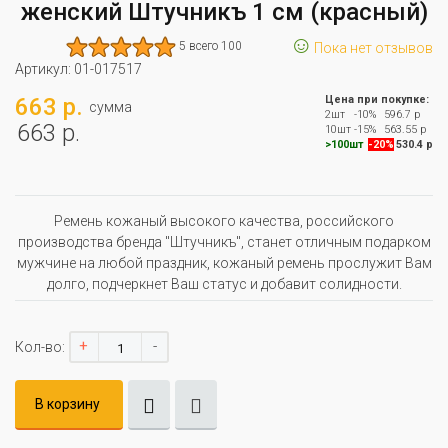
женский Штучникъ 1 см (красный)
☺
5 всего 100
Пока нет отзывов
Артикул:
01-017517
663 р.
Цена при покупке:
сумма
2шт
-10%
596.7 р
663 р.
10шт
-15%
563.55 р
>100шт
-20%
530.4 р
Ремень кожаный высокого качества, российского
производства бренда "Штучникъ", станет отличным подарком
мужчине на любой праздник, кожаный ремень прослужит Вам
долго, подчеркнет Ваш статус и добавит солидности.
+
-
Кол-во:
В корзину