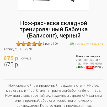
Нож-расческа складной
тренировачный Бабочка
(Балисонг), черный
☺
5 всего 100
Пока нет отзывов
Артикул:
01-02270
675 р.
Цена при покупке:
сумма
2шт
-10%
607.41 р
675 р.
10шт
-15%
573.665 р
>100шт
-20%
539.92 р
Нож складной тренировочный. Твёрдость стали, HRC 56,
марка стали 440C, Стальная расческа-бабочка Benchmade.
Ножевая сталь, грозный вид, надёжно и серьёзно! Механизм
очень прочный, сборка от известного ножевого
производителя. Конструкция на прочных винтах,